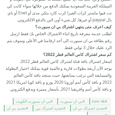
المملكة العربية السعودية يمكنك الدفع من خلالها سواء كانت كي
نت فيوا ماستر كرات الفيزا كرت كارد بنكي مدى أو Enet أو باي
بال paypal أو غيرها, كل شيء أون لاين بالدفع الالكتروني.
كيف اعرف متى ينتهي اشتراك بي ان سبورت؟
لطلب خدمة معرفة تاريخ انتاء الاشتراك الخاص بك فقط ارسل
رقم بطاقة بي ان سبورت الى أحد ارقامنا في الأعلى وسوف يتم
الرد عليك خلال 3 ثواني فقط.
كم سعر اشتراك كاس العالم قطر 2022؟
اسعار اشتراك باقة قناة اشتراك كاس العالم قطر 2022.
يوجد الآن أربعة بطولات قارية وعالمية قوية يمكنك اختيار البطولة
والمسابقة التي ترغب بمتابعتها, حيث ستجد باقة كأس العالم
2022 و باقة كأس أمم أوروبا 2020 يورو و باقة كوبا امريكا 2021
و باقة كأس أمم وافريقيا 2021, بأسعار مميزة وبدفع الكتروني.
bein 4k
بي ان سبورت
بي ان سبورت الكويت
تجديد اشتراك بي ان
تجديد اشتراك بين
تجديد بي ان
تجديد بين