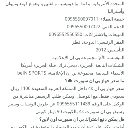
المتحدة الأمريكية، وكندا، وإندونيسيا، والفلبين، وهونغ كونغ وتايوان
وأستراليا .
خدمة العملاء: 0096550007011
الدعم الفني: 0096550007022
المبيعات والاشتراكات: 0096552550550
المقر الرئيسي: الدوحة، قطر
التأسيس: 2012
المؤسسة الأم: مجموعة بي إن الإعلامية
الشبكات التابعة: الجزيرة، ديجي ترك، قناة الجزيرة أمريكا
الأسماء السابقة: مجموعة بي إن الإعلامية، beIN SPORTS
ما سعر جهاز بي ان سبورت 4k؟
سعر جهاز بي ان 4k داخل المملكة العربية السعودة 1100 ريال
سعودي فقط, مع التوصيل, ويمكن طلب الرسيفر مباشرة من
الوكيل على الرقم 0096555111439 عن طريق الوتساب وسعر
رسيفر بي ان سبورت 4k بالكويت 90 دينار كويتي .
هل يمكن دفع اشتراك بي ان سبورت اون لاين؟
أطمئن وكن على ثقة أن جميع المنصات المتوفرة في الكويت و