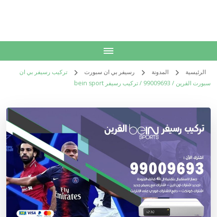
الكويت
خدمات منزلية بالكويت شراء بيع فك نقل تركيب صيانة تصليح اثاث عفش
الرئيسية
المدونة
رسيفر بي ان سبورت
تركيب رسيفر بي ان
سبورت القرين / 99009693 / تركيب رسيفر bein sport