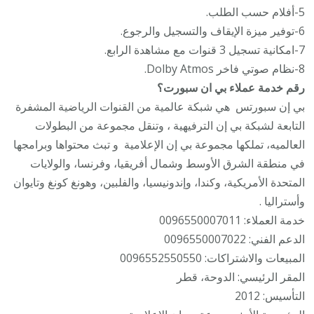
5-أفلام حسب الطلب.
6-توفير ميزة الإيقاف والتسجيل والرجوع.
7-امكانية تسجيل 3 قنوات مع مشاهدة الرابع.
8-نظام صوتي فاخر Dolby Atmos.
رقم خدمة عملاء بي ان سبورت؟
بي إن سبورتس ‏ هي شبكة عالمية من القنوات الرياضية المشفرة
التابعة لشبكة بي إن الترفيهية ‏، وتنقل مجموعة من البطولات
العالميه، تملكها مجموعة بي إن الإعلامية ‏ و تبث محتواها وبرامجها
في منطقة الشرق الأوسط وشمال أفريقيا، وفرنسا، والولايات
المتحدة الأمريكية، وكندا، وإندونيسيا، والفلبين، وهونغ كونغ وتايوان
وأستراليا .
خدمة العملاء: 0096550007011
الدعم الفني: 0096550007022
المبيعات والاشتراكات: 0096552550550
المقر الرئيسي: الدوحة، قطر
التأسيس: 2012