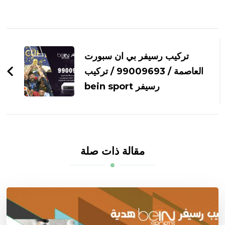
التنقل
بين
تركيب رسيفر بي ان سبورت
التدوينات
العاصمة / 99009693 / تركيب
رسيفر bein sport
مقالة ذات صلة