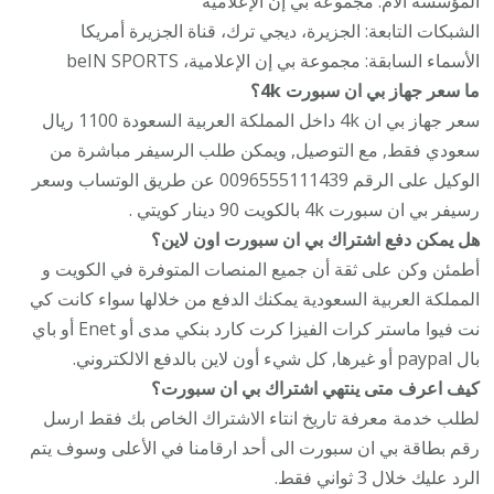
المؤسسة الأم: مجموعة بي إن الإعلامية
الشبكات التابعة: الجزيرة، ديجي ترك، قناة الجزيرة أمريكا
الأسماء السابقة: مجموعة بي إن الإعلامية، beIN SPORTS
ما سعر جهاز بي ان سبورت 4k؟
سعر جهاز بي ان 4k داخل المملكة العربية السعودة 1100 ريال
سعودي فقط, مع التوصيل, ويمكن طلب الرسيفر مباشرة من
الوكيل على الرقم 0096555111439 عن طريق الوتساب وسعر
رسيفر بي ان سبورت 4k بالكويت 90 دينار كويتي .
هل يمكن دفع اشتراك بي ان سبورت اون لاين؟
أطمئن وكن على ثقة أن جميع المنصات المتوفرة في الكويت و
المملكة العربية السعودية يمكنك الدفع من خلالها سواء كانت كي
نت فيوا ماستر كرات الفيزا كرت كارد بنكي مدى أو Enet أو باي
بال paypal أو غيرها, كل شيء أون لاين بالدفع الالكتروني.
كيف اعرف متى ينتهي اشتراك بي ان سبورت؟
لطلب خدمة معرفة تاريخ انتاء الاشتراك الخاص بك فقط ارسل
رقم بطاقة بي ان سبورت الى أحد ارقامنا في الأعلى وسوف يتم
الرد عليك خلال 3 ثواني فقط.