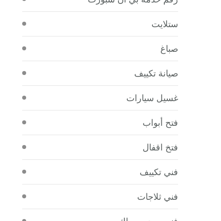
ستلايت
صباغ
صيانة تكييف
غسيل سيارات
فتح أبواب
فتخ اقفال
فني تكييف
فني ثلاجات
فني صحي سباك