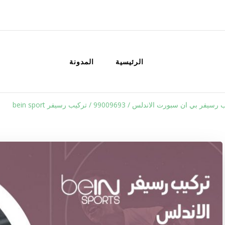
الكويت
خدمات منزلية بالكويت شراء بيع فك نق
الرئيسية
المدونة
فر بي ان سبورت الاندلس / 99009693 / تركيب رسيفر bein sport