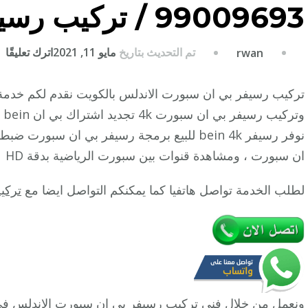
99009693 / تركيب رسيفر bein sport
ع
تم التحديث بتاريخ
مايو 11, 2021
اترك تعليقًا
rwan
ت
ر
ب
وت
ان
نوفر رسيفر bein 4k للبيع برمجة رسيفر بي ان 
س
ان سبورت ، ومشاهدة قنوات بين سبورت الرياضية بدقة HD
ال
/
لطلب الخدمة تواصل هاتفيا كما يمكنكم التواصل ايضا مع
تركي
3
/
ت
ر
n
t
ونعمل من خلال فني تركيب رسيفر
بي ان سبورت
الاندلس في