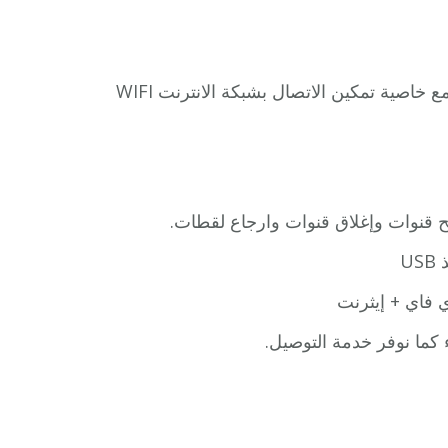
يتميز رسيفر بي ان سبورت 4k بدقة عالية وبدرجة 1080i/60 مع خاصية تمكين الاتصال بشبكة الانترنت WIFI
كما نوفر خدمة التوصيل.