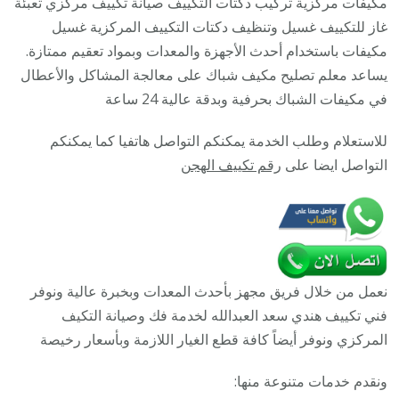
مكيفات مركزية تركيب دكتات التكييف صيانة تكييف مركزي تعبئة
8025055
غاز للتكييف غسيل وتنظيف دكتات التكييف المركزية غسيل
/
مكيفات باستخدام أحدث الأجهزة والمعدات وبمواد تعقيم ممتازة.
رقم
يساعد معلم تصليح مكيف شباك على معالجة المشاكل والأعطال
هاتف
في مكيفات الشباك بحرفية وبدقة عالية 24 ساعة
فني
للاستعلام وطلب الخدمة يمكنكم التواصل هاتفيا كما يمكنكم
تكييف
التواصل ايضا على
رقم تكييف الهجن
مركزي
سعد
العبدالله
نعمل من خلال فريق مجهز بأحدث المعدات وبخبرة عالية ونوفر
فني تكييف هندي سعد العبدالله لخدمة فك وصيانة التكيف
المركزي ونوفر أيضاً كافة قطع الغيار اللازمة وبأسعار رخيصة
ونقدم خدمات متنوعة منها: