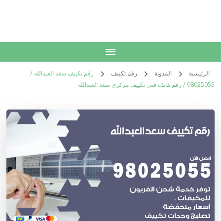
الكويت
خدمات منزلية بالكويت شراء بيع فك نقل تركيب صيانة تصليح اثاث عفش
الرئيسية
المدونة
رقم تكييف
رقم تكييف سعد العبدالله /
98025055 / رقم هاتف فني تكييف مركزي سعد العبدالله