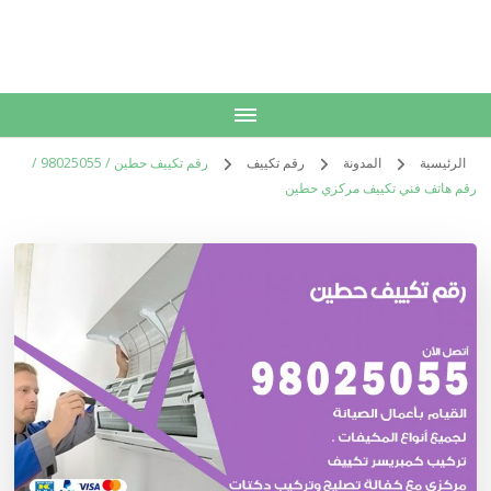
الكويت
خدمات منزلية بالكويت شراء بيع فك نقل تركيب صيانة تصليح اثاث عفش
الرئيسية
المدونة
رقم تكييف
رقم تكييف حطين / 98025055 /
رقم هاتف فني تكييف مركزي حطين