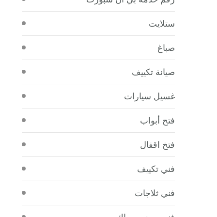
ستلايت
صباغ
صيانة تكييف
غسيل سيارات
فتح أبواب
فتخ اقفال
فني تكييف
فني ثلاجات
فني صحي سباك