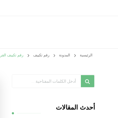
الرئيسية
المدونة
رقم تكييف
رقم تكييف القرين / 98025055 / رقم هاتف فني تكيي
هل
تبحث
عن
شيء
أحدث المقالات
ما؟