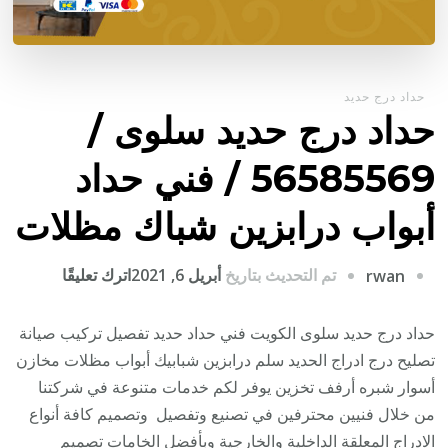
حداد درج حديد
حداد درج حديد سلوى /
56585569 / فني حداد
أبواب درابزين شباك مظلات
على
تم التحديث بتاريخ
أبريل 6, 2021
اترك تعليقًا
rwan
حداد
درج
حداد درج حديد سلوى الكويت فني حداد حديد تفصيل تركيب صيانة
حديد
تصليح درج ادراج الحديد سلم درابزين شبابيك أبواب مظلات مخازن
سلوى
أسوار شبره أرفف تخزين يوفر لكم خدمات متنوعة في شركتنا
/
من خلال فنيين محترفين في تصنيع وتفصيل وتصميم كافة أنواع
6585569
الادراج المعلقة الداخلية والخارجية وبأفضل الخامات تصميم