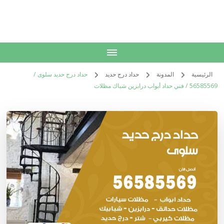
الكويت
خدمات منزلية بالكويت شراء بيع فك نقل تركيب صيانة تصليح اثاث عفش
الرئيسية
المدونة
حداد درج حديد
حداد درج حديد سلوى /
56585569 / فني حداد أبواب درابزين شباك مظلات