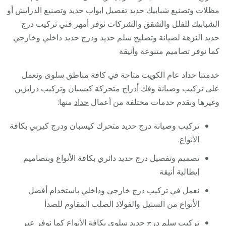
/
مظلات وتصنيع شبابيك حديد تفصيل ابواب حديد وتصنيع الدرايش أو
فني
الشبابيك للفلل والشقق والشركات نوفر أمهر فني تركيب درج
حداد
حديد النزهة لصيانة وتصليح سلم حديد ودرج حديد داخلي وخارجي
أبواب
كما نوفر تصاميم متنوعة وأنيقة
درابزين
خدمتنا حداد عام الكويت متاحة في كافة مناطق سلوى ونعمل
شباك
على تركيب وصيانة وفك أدراج متحركة كيسبان وتركيب درابزين
مظلات
وغيرها ونقدم خدمات مختلفة من أعمال
حداد
منها:
تركيب وصيانة درج حديد متحرك كيسبان ودرج كيربي بكافة
الأنواع.
تصميم وتفصيل درج حديد دائري بكافة الأنواع وبتصاميم
إيطالية أنيقة
نعمل في تركيب درج خارجي وداخلي باستخدام أفضل
الأنواع من الستيل والفولاذ الصلب المقاوم للصدأ
تركيب سلم درج حديد سلوى بكافة الأنواع كما نوفر عبر