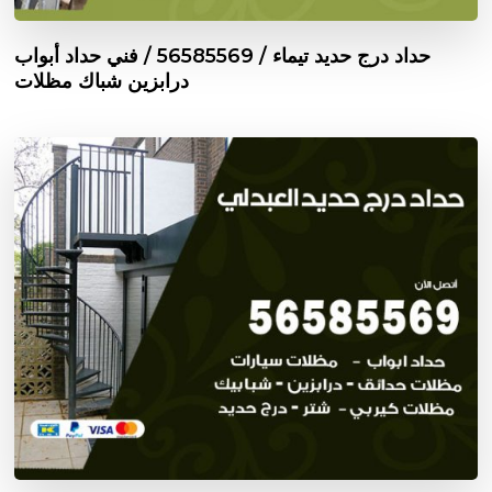
حداد درج حديد تيماء / 56585569 / فني حداد أبواب
درابزين شباك مظلات