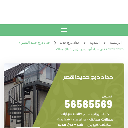
الكويت
خدمات منزلية بالكويت شراء بيع فك نقل تركيب صيانة تصليح اثاث عفش
الرئيسية
المدونة
حداد درج حديد
حداد درج حديد القصر /
56585569 / فني حداد أبواب درابزين شباك مظلات