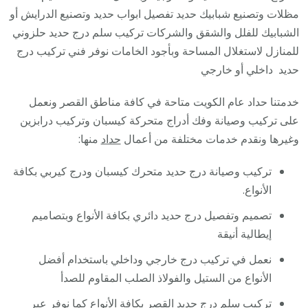
/
مظلات وتصنيع شبابيك حديد تفصيل ابواب حديد وتصنيع الدرايش أو
فني
الشبابيك للفلل والشقق والشركات تركيب سلم درج حديد حلزوني
حداد
للمنازل لاستغلال المساحة وبأجود الخامات نوفر فني تركيب درج
أبواب
حديد داخلي أو خارجي
درابزين
خدمتنا حداد عام الكويت متاحة في كافة مناطق القصر ونعمل
شباك
على تركيب وصيانة وفك أدراج متحركة كيسبان وتركيب درابزين
مظلات
وغيرها ونقدم خدمات مختلفة من أعمال
حداد
منها:
تركيب وصيانة درج حديد متحرك كيسبان ودرج كيربي بكافة
الأنواع.
تصميم وتفصيل درج حديد دائري بكافة الأنواع وبتصاميم
إيطالية أنيقة
نعمل في تركيب درج خارجي وداخلي باستخدام أفضل
الأنواع من الستيل والفولاذ الصلب المقاوم للصدأ
تركيب سلم درج حديد القصر بكافة الأنواع كما نوفر عبر