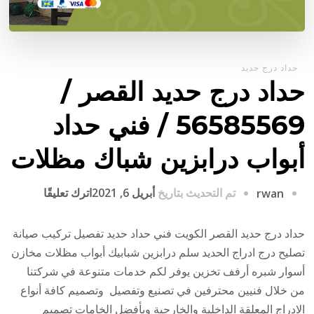
حداد درج حديد
حداد درج حديد القصر /
56585569 / فني حداد
أبواب درابزين شباك مظلات
على
تم التحديث بتاريخ
أبريل 6, 2021
اترك تعليقًا
rwan
حداد
درج
حداد درج حديد القصر الكويت فني حداد حديد تفصيل تركيب صيانة
حديد
تصليح درج ادراج الحديد سلم درابزين شبابيك أبواب مظلات مخازن
القصر
أسوار شبره أرفف تخزين يوفر لكم خدمات متنوعة في شركتنا
/
من خلال فنيين محترفين في تصنيع وتفصيل وتصميم كافة أنواع
6585569
الادراج المعلقة الداخلية والخارجية وبأفضل الخامات تصميم