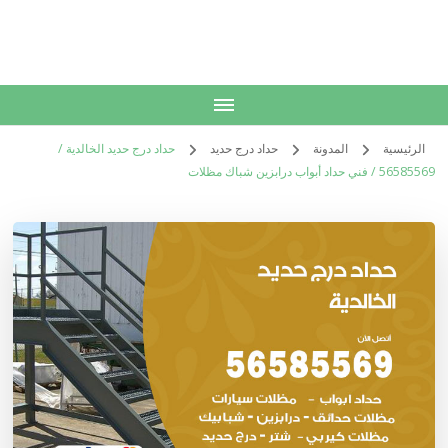
الكويت
خدمات منزلية بالكويت شراء بيع فك نقل تركيب صيانة تصليح اثاث عفش
الرئيسية
المدونة
حداد درج حديد
حداد درج حديد الخالدية /
56585569 / فني حداد أبواب درابزين شباك مظلات