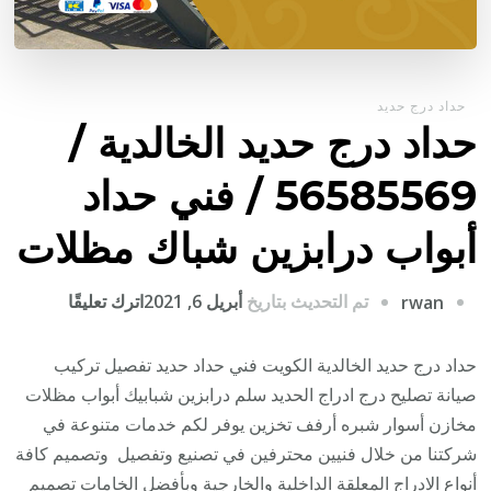
حداد درج حديد
حداد درج حديد الخالدية /
56585569 / فني حداد
أبواب درابزين شباك مظلات
على
تم التحديث بتاريخ
أبريل 6, 2021
اترك تعليقًا
rwan
حداد
درج
حداد درج حديد الخالدية الكويت فني حداد حديد تفصيل تركيب
حديد
صيانة تصليح درج ادراج الحديد سلم درابزين شبابيك أبواب مظلات
الخالدية
مخازن أسوار شبره أرفف تخزين يوفر لكم خدمات متنوعة في
/
شركتنا من خلال فنيين محترفين في تصنيع وتفصيل وتصميم كافة
6585569
أنواع الادراج المعلقة الداخلية والخارجية وبأفضل الخامات تصميم