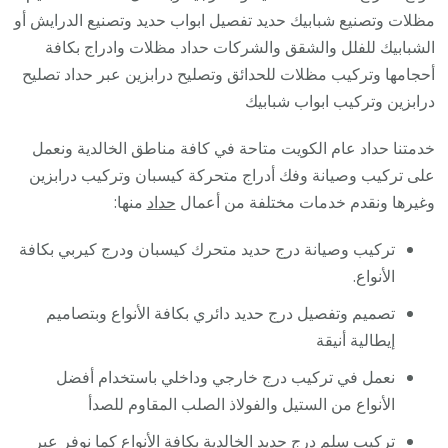
/
مظلات وتصنيع شبابيك حديد تفصيل ابواب حديد وتصنيع الدرايش أو
فني
الشبابيك للفلل والشقق والشركات حداد مظلات وادراج بكافة
حداد
أحجامها وتركيب مظلات للحدائق وتصليح درابزين عبر حداد تصليح
أبواب
درابزين وتركيب ابواب شبابيك
درابزين
خدمتنا حداد عام الكويت متاحة في كافة مناطق الخالدية ونعمل
شباك
على تركيب وصيانة وفك أدراج متحركة كيسبان وتركيب درابزين
مظلات
وغيرها ونقدم خدمات مختلفة من أعمال
حداد
منها:
تركيب وصيانة درج حديد متحرك كيسبان ودرج كيربي بكافة
الأنواع.
تصميم وتفصيل درج حديد دائري بكافة الأنواع وبتصاميم
إيطالية أنيقة
نعمل في تركيب درج خارجي وداخلي باستخدام أفضل
الأنواع من الستيل والفولاذ الصلب المقاوم للصدأ
تركيب سلم درج حديد الخالدية بكافة الأنواع كما نوفر عبر