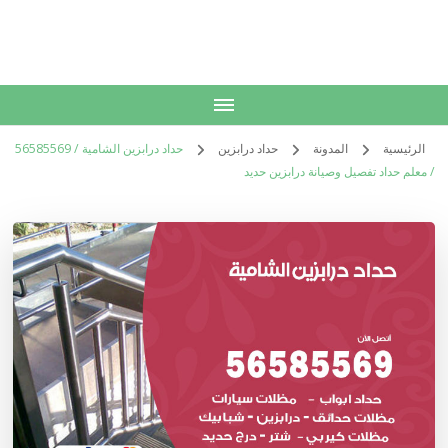
الكويت
خدمات منزلية بالكويت شراء بيع فك نقل تركيب صيانة تصليح اثاث عفش
الرئيسية
المدونة
حداد درابزين
حداد درابزين الشامية / 56585569
/ معلم حداد تفصيل وصيانة درابزين حديد