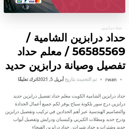
حداد درابزين
حداد درابزين الشامية /
56585569 / معلم حداد
تفصيل وصيانة درابزين حديد
على
تم التحديث بتاريخ
أبريل 5, 2021
اترك تعليقًا
rwan
حداد
درابزين
حداد درابزين الشامية الكويت معلم حداد تفصيل درابزين حديد
الشامية
درابزين درج سور بلكونة سياج يوفر لكم جميع أعمال الحدادة
/
والتصاميم الهندسية عبر أهم الحدادين في تركيب وتفصيل درابزين
6585569
ودرج حديد ومظلات الكيربي وكيسبان ودرايش وتفصيل أبواب
/
حديد وشترات و حداد شبرات .
حداد درابزين الفيحاء