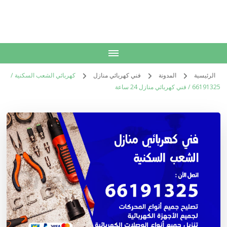
الكويت
خدمات منزلية بالكويت شراء بيع فك نقل تركيب صيانة تصليح اثاث عفش
الرئيسية
المدونة
فني كهربائي منازل
كهربائي الشعب السكنية /
66191325 / فني كهربائي منازل 24 ساعة