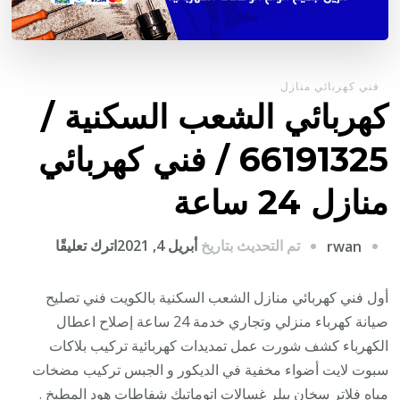
فني كهربائي منازل
كهربائي الشعب السكنية /
66191325 / فني كهربائي
منازل 24 ساعة
على
تم التحديث بتاريخ
أبريل 4, 2021
اترك تعليقًا
rwan
كهربائي
الشعب
أول فني كهربائي منازل الشعب السكنية بالكويت فني تصليح
السكنية
صيانة كهرباء منزلي وتجاري خدمة 24 ساعة إصلاح اعطال
/
الكهرباء كشف شورت عمل تمديدات كهربائية تركيب بلاكات
6191325
سبوت لايت أضواء مخفية في الديكور و الجبس تركيب مضخات
/
مياه فلاتر سخان بيلر غسالات اتوماتيك شفاطات هود المطبخ .