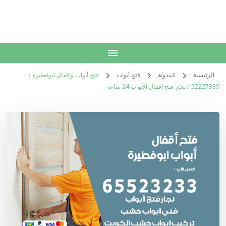
الكويت
خدمات منزلية بالكويت شراء بيع فك نقل تركيب صيانة تصليح اثاث عفش
الرئيسية
المدونة
فتح أبواب
فتح أبواب واقفال ابوفطيرة /
52227339 / نجار فتح اقفال الأبواب 24 ساعة