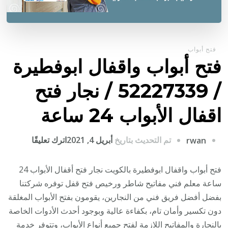
فتح أبواب
فتح أبواب واقفال ابوفطيرة
/ 52227339 / نجار فتح
اقفال الأبواب 24 ساعة
على
تم التحديث بتاريخ
أبريل 4, 2021
اترك تعليقًا
rwan
فتح
أبواب
فتح أبواب واقفال ابوفطيرة بالكويت نجار فتح أقفال الأبواب 24
واقفال
ساعة معلم فني مفاتيح شاطر ورخيص فتح قفل توفره شركتنا
ابوفطيرة
بفضل أفضل فريق فني من النجارين، يقومون بفتح الأبواب المغلقة
/
دون تكسير وأمان تام، بكفاءة عالية وبوجود أحدث الأدوات الخاصة
2227339
بالنجارة والمفاتيح اللازمة لفتح جميع أنواع الأبواب، وتتوفر خدمة