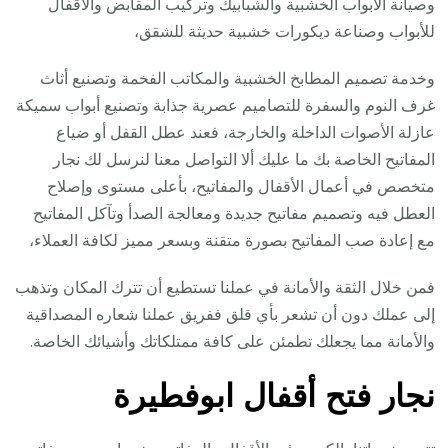
وصيانة الأبواب الخشبية والشبابيك وتركيب المقابض والأقفال
للأبواب وصناعة ديكورات خشبية حديثة للشقق،
وخدمة تصميم المطابخ الخشبية والمكاتب الفخمة وتصنيع أثاث
غرف النوم والسفرة للتصاميم عصرية جذابة وتصنيع أبواب سميكة
عازلة الأصوات الداخلة والخارجة، فعند عطل القفل أو ضياع
المفاتيح الخاصة بك ما عليك ألا التواصل معنا لنرسل لك نجار
متخصص في أعمال الأقفال والمفاتيح، بأعلى مستوى وإصلاح
العطل فيه وتصميم مفاتيح جديدة ومعالجة الصدأ وتآكل المفاتيح
مع إعادة صب المفاتيح بصورة متقنة وبسعر مميز لكافة العملاء،
فمن خلال الثقة والأمانة في عملنا تستطيع أن تترك المكان وتذهب
إلى عملك دون أن تشعر بأي قلق ففريق عملنا شعاره المصداقية
والأمانة مما يجعلك تطمئن على كافة ممتلكاتك وأشيائك الخاصة.
نجار فتح أقفال ابوفطيرة