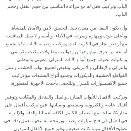
الباب وتركيب قفل له مع مراعاة التناسب بين حجم القفل وحجم
الباب،
وأن يكون القفل من معدن ثقيل لتحقيق الأمن والأمان للمنشآة،
وبأعلى جودة ومهارة وسرعة في الأداء، وبأسعار لا تقبل المنافسة
مع أرخص نجار في الكويت لفك وتركيب وصيانة الأثاث ايكيا بجميع
أنواعه من غرف نوم وخزائن ودواليب وطاولات وكنت وكراسي
ومكتبات لصيانة جميع أنواع الأثاث المنزلي الصيني والوطني
والتركي والإيطالي والأمريكي، وتفيص لجميع أبواب الخشب وعمل
القواطع الخشبية والديكورات وجميع أنواع الستندات مع تركيب
جميع الإكسسوارات للمنزل وللتحف، بأحدث الأجهزة المتطورة،
وتركيب الأقفال للأبواب المنازل والفلل والفنادق والمكاتب وتوفير
أقفال عادية وإلكترونية وتصليحها وصيانتها، فمع تركيب أقفال على
مدار 24 ساعة مع الضمان الكامل لكافة أعمالنا والدقة والإلتزام
في العمل في فتح سيارات وصب وبرمجة مفاتيحها، نعمل بدقة في
تصليح الأقفال مهما كانت صعبة وتوفير جميع الأقفال المودرن