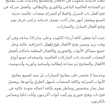
تتعدد خدماتنا بالكويت في الأقفال والمفاتيح وخدمات صب مفاتيح
ذو الصناعة العالمية الياباني والكوري والإيطالي، وأفضل شركة في
فتح أقفل باب المنزل والفيلا أو الشركة بمعدات عالمية حديثة
الصنع وبفضل أمهر نجار أثاث، تشمل خدماته تركيب غرف نوم
وفتح أقفال المنازل والسيارات،
حيث أننا نغطي كافة أرجاء الكويت وعلى مدار 24 ساعة وفي أي
وقت تريد ونتميز بفتح الأقفال
فتح اقفال
باحترافية عالية وحل
جميع مشاكل الأبواب والتجوري والأقفال المغلقة باحكام بأفضل
المعدات الحديثة ذات الماركات العالمية، واستخدام جميع أنواع
الأقفال والمفاتيح ذو صناعة إيطالية وأسبانية وكورية وأندنوسية،
وخدمتنا لا تختصر على مفاتيح السيارات بل تمتد لجميع مفاتيح
الأبواب المنزلية وكافة المنشآت بأسهل الطرق وأجودها، وبفضل
عمل نجار متخصص وشاطر يقوم بكافة أعماله بجودة عالية في
فتح باب وفتح تجوري وتركيب أبواب أكرديون وأثاث ايكيا وميداس
بالكرتون.