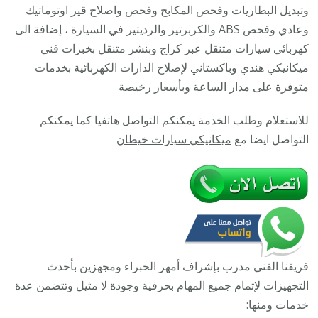
مبارك
وتبديل البطاريات وفحص المكابح وفحص واصلاح قير اوتوماتيك
/
وعادي وفحص ABS والكربرتير والرديتير في السيارة ، إضافة الى
كهربائي سيارات متنقل عبر كراج وبنشر متنقل بخبرات فني
/
ميكانيكي هندي وباكستاني لإصلاح الدارات الكهربائية بخدمات
خدمة
متوفرة على مدار الساعة وبأسعار رخيصة
ميكانيكي
للاستعلام وطلب الخدمة يمكنكم التواصل هاتفيا كما يمكنكم
سيارات
التواصل ايضا مع
ميكانيكي سيارات خيطان
متنقل
فريقنا الفني مدرب بإشراف أمهر الخبراء ومجهزين بأحدث
التجهيزات لإتمام جميع المهام بحرفية وجودة لا مثيل وتتضمن عدة
خدمات ومنها: