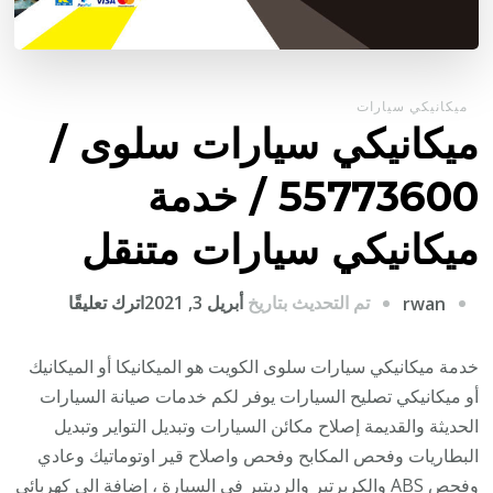
ميكانيكي سيارات
ميكانيكي سيارات سلوى /
55773600‬ / خدمة
ميكانيكي سيارات متنقل
على
تم التحديث بتاريخ
أبريل 3, 2021
اترك تعليقًا
rwan
ميكانيكي
سيارات
خدمة ميكانيكي سيارات سلوى الكويت هو الميكانيكا أو الميكانيك
سلوى
أو ميكانيكي تصليح السيارات يوفر لكم خدمات صيانة السيارات
/
الحديثة والقديمة إصلاح مكائن السيارات وتبديل التواير وتبديل
البطاريات وفحص المكابح وفحص واصلاح قير اوتوماتيك وعادي
/
وفحص ABS والكربرتير والرديتير في السيارة ، إضافة الى كهربائي