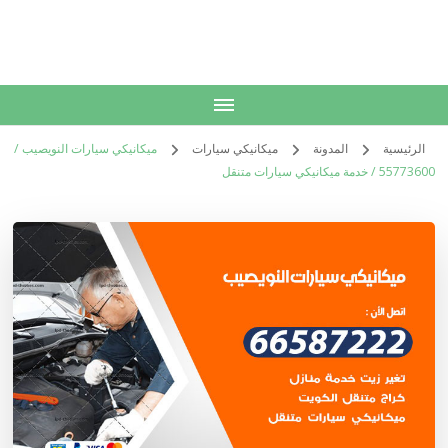
الكويت
خدمات منزلية بالكويت شراء بيع فك نقل تركيب صيانة تصليح اثاث عفش
الرئيسية
المدونة
ميكانيكي سيارات
ميكانيكي سيارات النويصيب /
55773600‬ / خدمة ميكانيكي سيارات متنقل