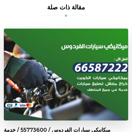
مقالة ذات صلة
ميكانيكي سيارات الفردوس / 55773600‬ / خدمة