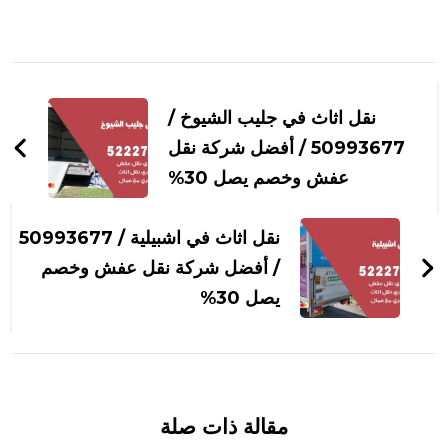
التنقل
بين
نقل اثاث في جليب الشيوخ /
التدوينات
50993677 / أفضل شركة نقل
عفش وخصم يصل 30%
نقل اثاث في اشبيلية / 50993677
/ أفضل شركة نقل عفش وخصم
يصل 30%
مقالة ذات صلة