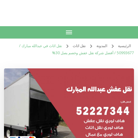
الكويت
خدمات منزلية بالكويت شراء بيع فك نقل تركيب صيانة تصليح اثاث عفش
الرئيسية
المدونة
نقل اثاث
نقل اثاث في عبدالله مبارك /
50993677 / أفضل شركة نقل عفش وخصم يصل 30%