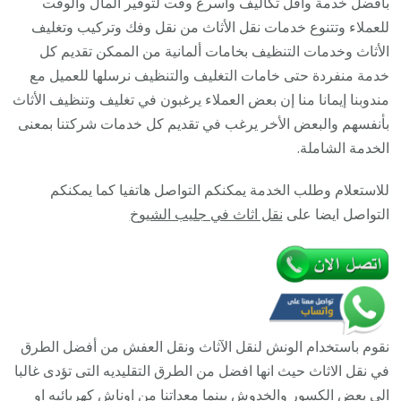
بأفضل خدمة واقل تكاليف وأسرع وقت لتوفير المال والوقت
/
للعملاء وتتنوع خدمات نقل الأثاث من نقل وفك وتركيب وتغليف
93677
الأثاث وخدمات التنظيف بخامات ألمانية من الممكن تقديم كل
/
خدمة منفردة حتى خامات التغليف والتنظيف نرسلها للعميل مع
أفضل
مندوبنا إيمانا منا إن بعض العملاء يرغبون في تغليف وتنظيف الأثاث
شركة
بأنفسهم والبعض الأخر يرغب في تقديم كل خدمات شركتنا بمعنى
نقل
الخدمة الشاملة.
عفش
للاستعلام وطلب الخدمة يمكنكم التواصل هاتفيا كما يمكنكم
وخصم
التواصل ايضا على
نقل اثاث في جليب الشيوخ
يصل
30%
نقوم باستخدام الونش لنقل الآثاث ونقل العفش من أفضل الطرق
في نقل الاثاث حيث انها افضل من الطرق التقليديه التى تؤدى غالبا
الى بعض الكسور والخدوش بينما معداتنا من اوناش كهربائيه او