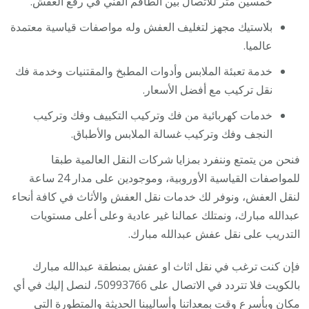
خمسين متر للاتصال بين الطاقم الفني في رفع العفش.
بلاستيك مجهز لتغليف العفش وله مواصفات قياسية معتمدة
عالميا.
خدمة تعبئة الملابس وأدوات المطبخ والمقتنيات وخدمة فك
نقل تركيب مع أفضل الأسعار.
خدمات كهربائية من فك وتركيب التكييف وفك وتركيب
النجف وفك وتركيب غسالة الملابس والأطباق.
فنحن من يتمتع وننفرد بمزايا شركات النقل العالمية طبقا
للمواصفات القياسية الأوروبية، وموجودين على مدار 24 ساعة
لنقل العفش، ونوفر لك خدمات نقل العفش والأثاث في كافة أنحاء
عبدالله مبارك، ونمتلك عمالنا غير عادية وعلى أعلى مستويات
التدريب على نقل عفش عبدالله مبارك.
فإن كنت ترغب في نقل اثاث او عفش بمنطقة عبدالله مبارك
بالكويت فلا تتردد في الاتصال على 50993766، لنصل إليك في أي
مكان وبأسرع وقت بمعداتنا وأساليبنا الحديثة والمتطورة التي