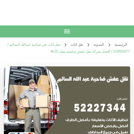
الكويت
خدمات منزلية بالكويت شراء بيع فك نقل تركيب صيانة تصليح اثاث عفش
الرئيسية
المدونة
نقل اثاث
نقل اثاث في ضاحية عبدالله السالم /
50993677 / أفضل شركة نقل عفش وخصم يصل 30%