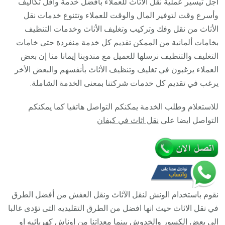
اجل تيسير عملية نقل الأثاث للعملاء بأفضل خدمة واقل تكاليف
السالم
وأسرع وقت لتوفير المال والوقت للعملاء وتتنوع خدمات نقل
/
الأثاث من نقل وفك وتركيب وتغليف الأثاث وخدمات التنظيف
93677
بخامات ألمانية من الممكن تقديم كل خدمة منفردة حتى خامات
/
التغليف والتنظيف نرسلها للعميل مع مندوبنا إيمانا منا إن بعض
أفضل
العملاء يرغبون في تغليف وتنظيف الأثاث بأنفسهم والبعض الأخر
شركة
يرغب في تقديم كل خدمات شركتنا بمعنى الخدمة الشاملة.
نقل
للاستعلام وطلب الخدمة يمكنكم التواصل هاتفيا كما يمكنكم
عفش
التواصل ايضا على
نقل اثاث في كيفان
وخصم
يصل
30%
نقوم باستخدام الونش لنقل الآثاث ونقل العفش من أفضل الطرق
في نقل الاثاث حيث انها افضل من الطرق التقليديه التى تؤدى غالبا
الى بعض الكسور والخدوش بينما معداتنا من اوناش كهربائيه او