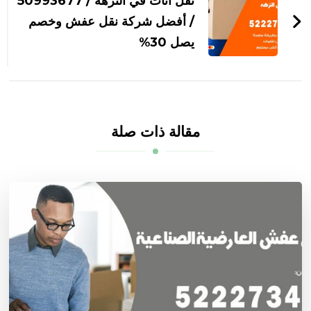
نقل اثاث في النزهة / 50993677
/ أفضل شركة نقل عفش وخصم
يصل 30%
مقالة ذات صلة