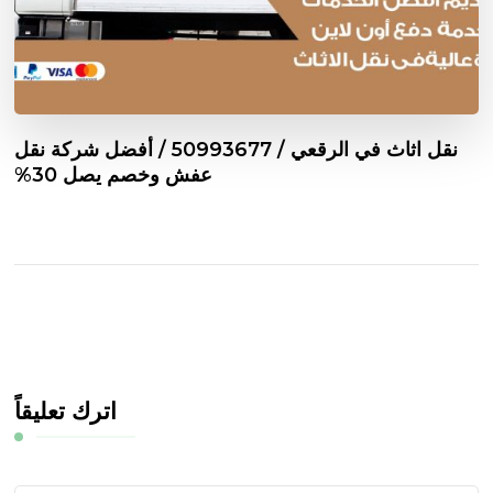
نقل اثاث في الرقعي / 50993677 / أفضل شركة نقل
عفش وخصم يصل 30%
اترك تعليقاً