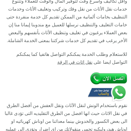
واقل تكاليف وأسرع وقت لتوفير المال والوقت للعملاء وتتنوع
93677
خدمات نقل الأثاث من نقل وفك وتركيب وتغليف الأثاث وخدمات
/
التنظيف بخامات ألمانية من الممكن تقديم كل خدمة منفردة حتى
أفضل
خامات التغليف والتنظيف نرسلها للعميل مع مندوبنا إيمانا منا إن
شركة
بعض العملاء يرغبون في تغليف وتنظيف الأثاث بأنفسهم والبعض
نقل
الأخر يرغب في تقديم كل خدمات شركتنا بمعنى الخدمة الشاملة.
عفش
للاستعلام وطلب الخدمة يمكنكم التواصل هاتفيا كما يمكنكم
وخصم
التواصل ايضا على
نقل اثاث في الرقة
يصل
30%
نقوم باستخدام الونش لنقل الآثاث ونقل العفش من أفضل الطرق
في نقل الاثاث حيث انها افضل من الطرق التقليديه التى تؤدى غالبا
الى بعض الكسور والخدوش بينما معداتنا من اوناش كهربائيه او
اوناش هيدروليكيه تحمى منقولاتك من اى اضرار وتؤدى الى عمليه