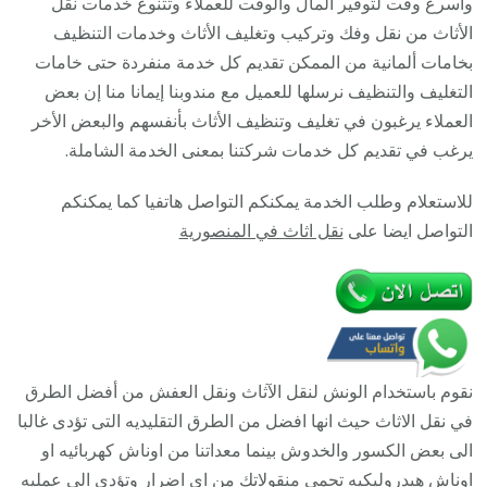
وأسرع وقت لتوفير المال والوقت للعملاء وتتنوع خدمات نقل
93677
الأثاث من نقل وفك وتركيب وتغليف الأثاث وخدمات التنظيف
/
بخامات ألمانية من الممكن تقديم كل خدمة منفردة حتى خامات
أفضل
التغليف والتنظيف نرسلها للعميل مع مندوبنا إيمانا منا إن بعض
شركة
العملاء يرغبون في تغليف وتنظيف الأثاث بأنفسهم والبعض الأخر
نقل
يرغب في تقديم كل خدمات شركتنا بمعنى الخدمة الشاملة.
عفش
للاستعلام وطلب الخدمة يمكنكم التواصل هاتفيا كما يمكنكم
وخصم
التواصل ايضا على
نقل اثاث في المنصورية
يصل
30%
نقوم باستخدام الونش لنقل الآثاث ونقل العفش من أفضل الطرق
في نقل الاثاث حيث انها افضل من الطرق التقليديه التى تؤدى غالبا
الى بعض الكسور والخدوش بينما معداتنا من اوناش كهربائيه او
اوناش هيدروليكيه تحمى منقولاتك من اى اضرار وتؤدى الى عمليه