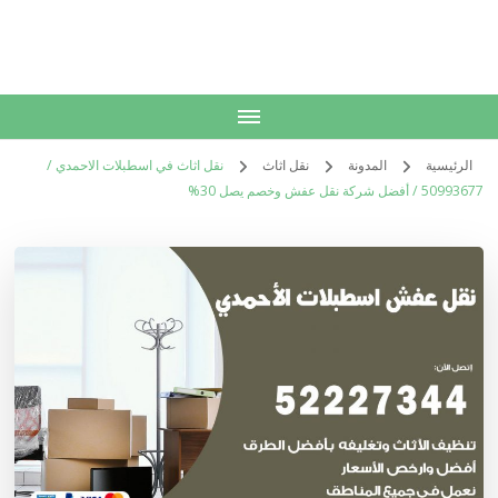
الكويت
خدمات منزلية بالكويت شراء بيع فك نقل تركيب صيانة تصليح اثاث عفش
الرئيسية
المدونة
نقل اثاث
نقل اثاث في اسطبلات الاحمدي /
50993677 / أفضل شركة نقل عفش وخصم يصل 30%