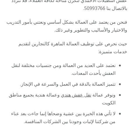
عفش اسطبلات الاحمدي لتكرن متاحة لكافة العملاء، فلا تتردد
بالاتصال بنا 50993766.
فنحن من يعتمد على العمالة بشكل أساسي ونعتني بأمور التدريب
والاختيار والأساليب والتطوير وغير ذلك.
حيث نحرص على توظيف العمالة الماهرة كالنجارين لتقديم
خدمات متميزة:
نعتمد على العديد من العمالة ومن جنسيات مختلفة لنقل
العفش بأحدث المعدات.
تتميز العمالة بالدقة في العمل والسرعة في الإنجاز.
ونوفر عمالة
نقل عفش هندي
وعمالة هندية بجميع مناطق
الكويت
لا تأتي هذه الخبرة بين عشية وضحاها إنما جاءت بعد عناء
من شركتنا لإثبات وجودنا بين الشركات المنافسة.