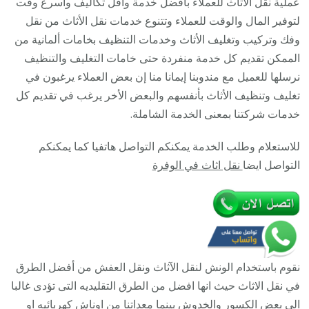
عملية نقل الأثاث للعملاء بأفضل خدمة واقل تكاليف وأسرع وقت
/
لتوفير المال والوقت للعملاء وتتنوع خدمات نقل الأثاث من نقل
93677
وفك وتركيب وتغليف الأثاث وخدمات التنظيف بخامات ألمانية من
/
الممكن تقديم كل خدمة منفردة حتى خامات التغليف والتنظيف
أفضل
نرسلها للعميل مع مندوبنا إيمانا منا إن بعض العملاء يرغبون في
شركة
تغليف وتنظيف الأثاث بأنفسهم والبعض الأخر يرغب في تقديم كل
نقل
خدمات شركتنا بمعنى الخدمة الشاملة.
عفش
للاستعلام وطلب الخدمة يمكنكم التواصل هاتفيا كما يمكنكم
وخصم
التواصل ايضا
نقل اثاث في الوفرة
يصل
30%
نقوم باستخدام الونش لنقل الآثاث ونقل العفش من أفضل الطرق
في نقل الاثاث حيث انها افضل من الطرق التقليديه التى تؤدى غالبا
الى بعض الكسور والخدوش بينما معداتنا من اوناش كهربائيه او