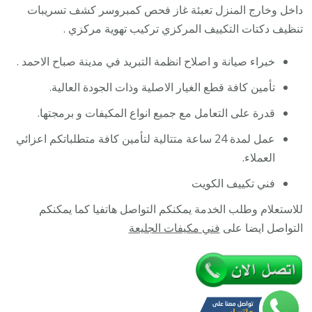
الاحمد
داخل وخارج المنزل تعبئة غاز فحص كمبروسر كشف تسريبات
/
تنظيف دكتات التكييف المركزي تركيب تهوية مركزي .
25055
خبراء صيانة و اصلاح انظمة التبريد في مدينة صباح الاحمد .
/
فني
تأمين كافة قطع الغيار الاصلية وذات الجودة العالية.
تكييف
قدرة على التعامل مع جميع انواع المكيفات و برمجتها.
هندي
أو
عمل لمدة 24 ساعة متتالية لتأمين كافة متطلباتكم اعزائي
باكستان
العملاء.
24
فني تكييف الكويت
ساعة
للاستعلام وطلب الخدمة يمكنكم التواصل هاتفيا كما يمكنكم
التواصل ايضا على
فني مكيفات الجليعة