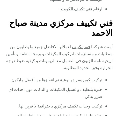
ارقام
فني تكييف الكويت
.
فني تكييف مركزي مدينة صباح
الاحمد
أمنت شركتنا
فني تكييف
لعملائها الافاضل جميع ما يطلبون من
متطلبات و مستلزمات لتركيب المكيفات و برمجة انظمة و تأمين
اريحية تامة للزبون في التعامل مع الريموتات و كيفية ضبط درجة
الحرارة وفق الحدود المطلوبة.
تركيب كمبريسر ذو نوعية تم انتقاؤها من افضل مايكون.
خبرة بتنظيف و غسيل المكيفات و الدكات دون احداث اي
ضرر يذكر.
تركيب وحدات تكييف مركزي باحترافية لا قرين لها.
تعبئة غاز للمكيف و ايضا قدرة على تبديل الغاز التالف