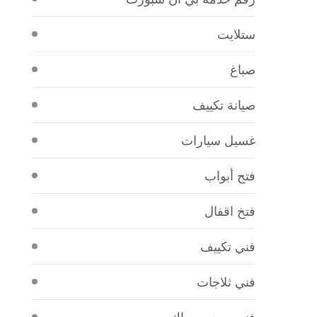
ستلايت
صباغ
صيانة تكييف
غسيل سيارات
فتح أبواب
فتخ اقفال
فني تكييف
فني ثلاجات
فني صحي سباك