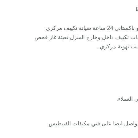
على
ا
فني
مكيفات
أفضل فني مكيفات حطين الكويت فني تكييف مركزي هندي أو باكستاني 24 ساعة صيانة تكييف مركزي
حطين
 تكييف داخل وخارج المنزل تعبئة غاز فحص
/
ب تهوية مركزي .
98025055
/
فني
تكييف
هندي
أو
باكستاني
24
ساعة
لتواصل ايضا على
فني مكيفات الفنيطيس