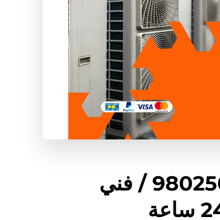
فني مكيفات حطين / 98025055 / فني