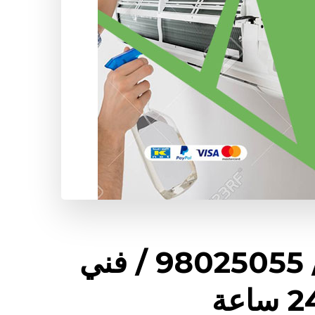
فني مكيفات الصليبيخات / 98025055 / فني