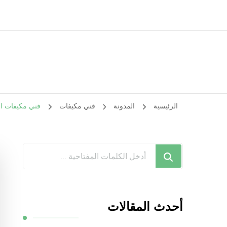
الرئيسية
المدونة
فني مكيفات
فني مكيفات الصليبيخات / 98025055 / فن
هل
تبحث
عن
شيء
أحدث المقالات
ما؟