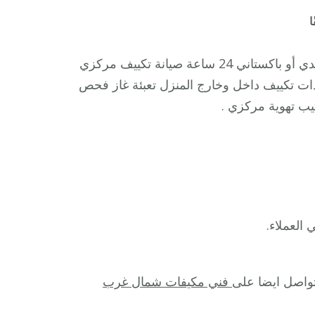
على
ا
فني
مكيفات
أفضل فني مكيفات الصليبيخات الكويت فني تكييف مركزي هندي أو باكستاني 24 ساعة صيانة تكييف مركزي
الصليبيخات
 تكييف داخل وخارج المنزل تعبئة غاز فحص
/
ب تهوية مركزي .
98025055
/
فني
تكييف
هندي
أو
باكستاني
24
ساعة
تواصل ايضا على
فني مكيفات شمال غرب