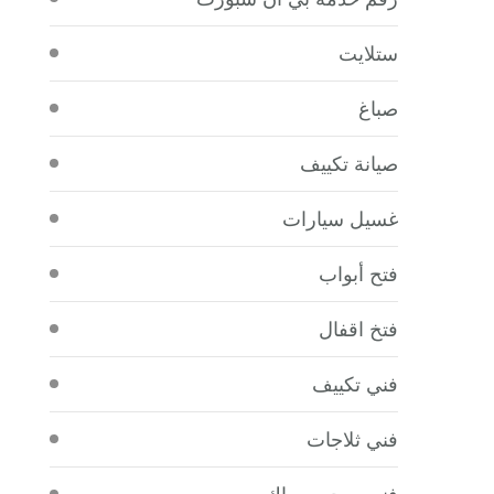
ستلايت
صباغ
صيانة تكييف
غسيل سيارات
فتح أبواب
فتخ اقفال
فني تكييف
فني ثلاجات
فني صحي سباك