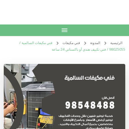
الكويت
خدمات منزلية بالكويت شراء بيع فك نقل تركيب صيانة تصليح اثاث عفش
الرئيسية
المدونة
فني مكيفات
فني مكيفات السالمية /
98025055 / فني تكييف هندي أو باكستاني 24 ساعة