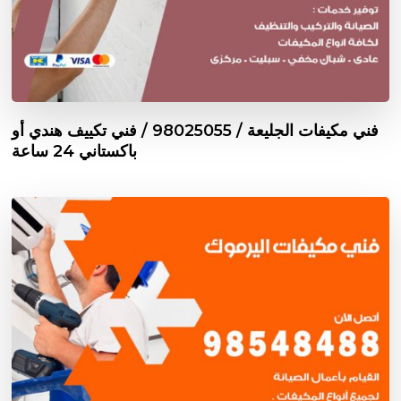
فني مكيفات الجليعة / 98025055 / فني تكييف هندي أو
باكستاني 24 ساعة