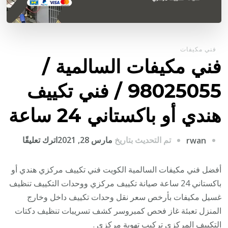
فني مكيفات
فني مكيفات السالمية /
98025055 / فني تكييف
هندي أو باكستاني 24 ساعة
على
تم التحديث بتاريخ
مارس 28, 2021
اترك تعليقًا
rwan
فني
مكيفات
أفضل فني مكيفات السالمية الكويت فني تكييف مركزي هندي أو
السالمي
باكستاني 24 ساعة صيانة تكييف مركزي ووحدات التكييف تنظيف
/
غسيل مكيفات بأرخص سعر نقل وحدات تكييف داخل وخارج
25055
المنزل تعبئة غاز فحص كمبروسر كشف تسريبات تنظيف دكتات
/
التكييف المركزي تركيب تهوية مركزي .