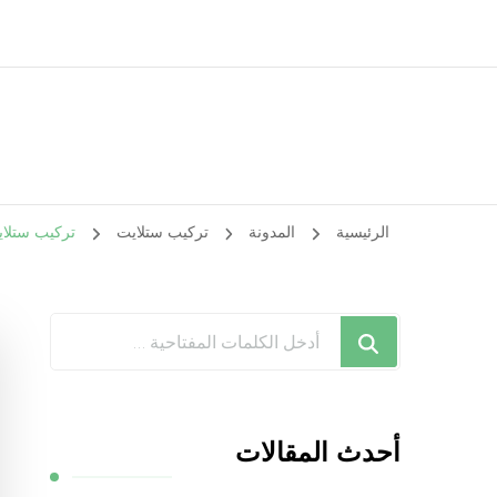
الرئيسية
المدونة
تركيب ستلايت
تركيب ستلايت اشبيلية / 41
هل
تبحث
عن
شيء
أحدث المقالات
ما؟