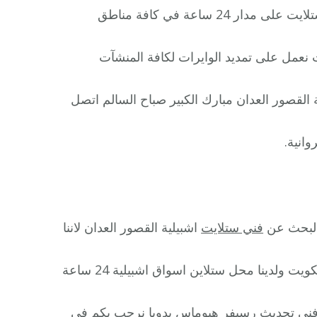
فني تركيب ستلايت اشبيلية يوفر لكافة عملائة خدمة تركيب ستلايت على مدار 24 ساعة في كافة مناطق
نعمل على تمديد الوايرات لكافة المنشآت
القصور العدان مبارك الكبير صباح السالم اتصل
انية.
بالبحث عن
فني ستلايت
اشبيلية القصور العدان لاننا
بالكويت تصليح ستلايت مضمون مع الكفالة بأرخص الأسعار بالكويت ولدينا محل ستلاين اسواق اشبيلية 24 ساعة
فني تحديث رسيفر هيوماس يدويا نرحب بكم في