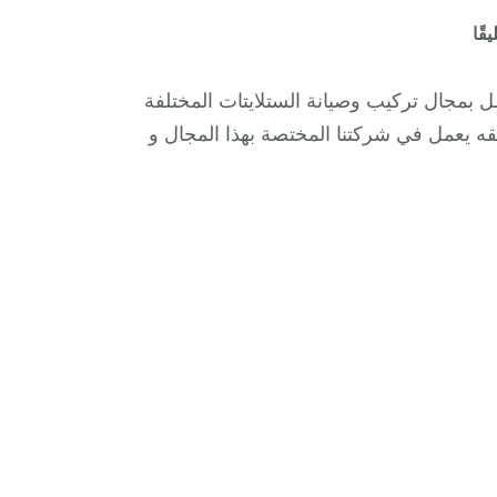
على
قًا
تركيب
ستلايت
 بمجال تركيب وصيانة الستلايتات المختلفة
اشبيلية
ه يعمل في شركتنا المختصة بهذا المجال و
/
65651441
/
فني
ستلايت
24
ساعة