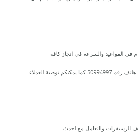
تام في المواعيد والسرعة في انجاز كافة
يمكن التواصل معنا على مدار اليوم،فني ستلايت هندي اشبيلية هاتف رقم 50994997 كما يمكنكم توصية العملاء
ف الرسيفرات والتعامل مع احدث