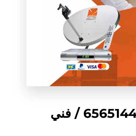
تركيب ستلايت اشبيلية / 65651441 / فني