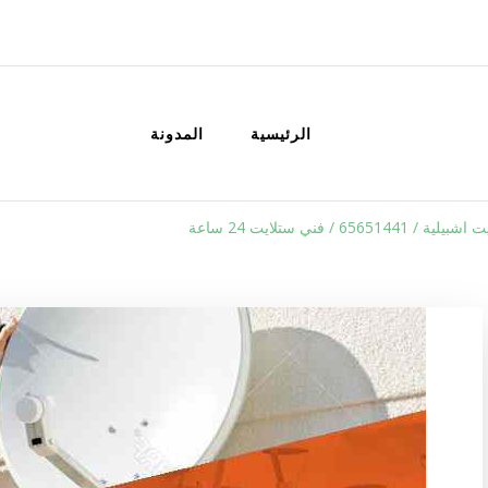
الكويت
خدمات منزلية بالكويت شراء بيع فك نق
الرئيسية
المدونة
656514 / فني ستلايت 24 ساعة