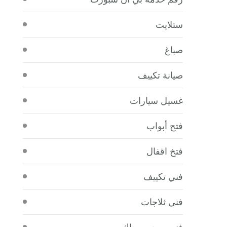
ستلايت
صباغ
صيانة تكييف
غسيل سيارات
فتح أبواب
فتخ اقفال
فني تكييف
فني ثلاجات
فني صحي سباك