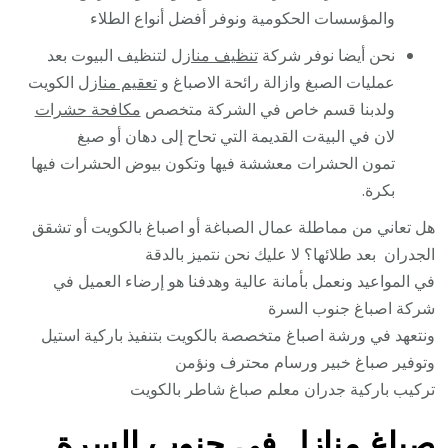
والمؤسسات الحكومية ونوفر أفضل أنواع الطلاء
نحن أيضا نوفر شركة
تنظيف منازل
لتنظيف البيوت بعد
عمليات الصبغ وازالة رائحة الاصباغ و
تعقيم منازل
الكويت
ولدبنا قسم خاص في الشركة متخصص
مكافحة حشرات
لان في البيةت القديمة التي تحاح إلى دهان أو صبغ
تمون الحشرات معششة فيها وتكون بيوض الحشرات فيها
بكرة.
هل تعاني من مماطلة عمال الصباغة أو اصباغ بالكويت أو تشقق
الجدران بعد طلائها؟ لا عليك نحن نتميز بالدقة
في المواعيد ونعمل بأمانة عالية وهدفنا هو إرضاء العميل في
شركة اصباغ جنوب السرة
ونتعهد في ورشة اصباغ متخصصة بالكويت بتنفيذ باركية استيل
وتوفير صباغ خبير ورسام محترف ونؤمن
تركيب باركية جدران معلم صباغ شاطر بالكويت
صباغ منازل في جنوب السرة