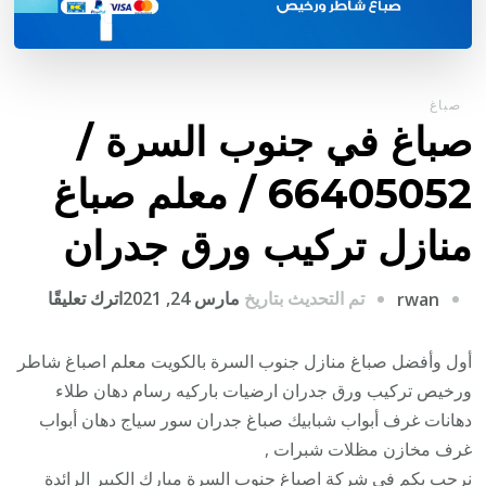
صباغ
صباغ في جنوب السرة /
66405052 / معلم صباغ
منازل تركيب ورق جدران
على
تم التحديث بتاريخ
مارس 24, 2021
اترك تعليقًا
rwan
صباغ
في
أول وأفضل صباغ منازل جنوب السرة بالكويت معلم اصباغ شاطر
جنوب
ورخيص تركيب ورق جدران ارضيات باركيه رسام دهان طلاء
السرة
دهانات غرف أبواب شبابيك صباغ جدران سور سياج دهان أبواب
/
غرف مخازن مظلات شبرات ,
05052
نرحب بكم في شركة اصباغ جنوب السرة مبارك الكبير الرائدة