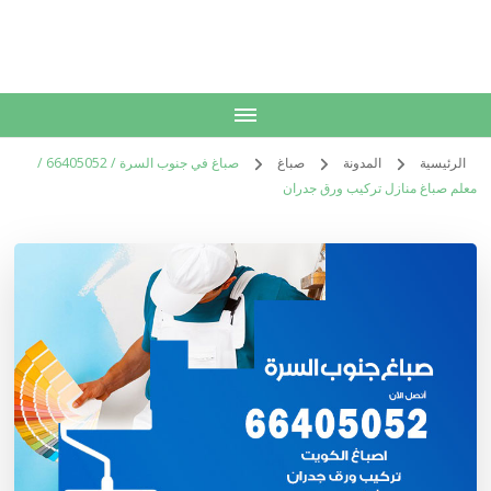
الكويت
خدمات منزلية بالكويت شراء بيع فك نقل تركيب صيانة تصليح اثاث عفش
الرئيسية
المدونة
صباغ
صباغ في جنوب السرة / 66405052 /
معلم صباغ منازل تركيب ورق جدران