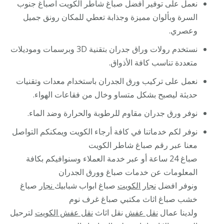
نعمل على توفير أفضل صباغ شاطر الكويت اصباغ جنوب
السرة وبألوان مميزة وجذابة تعطي للمكان رونق جميل
وعصري.
نستخدم رولات وراق جدران بتقنية 3D وبرسمات وموديلات
متعددة تناسب كافة الأذواق.
نعمل على تركيب ورق الجدران باستخدام معدات وتقنيات
حديثة ليصبح بشكل متساو وخال من فقاعات الهواء.
نوفر ورق جدران مقاوم للرطوبة والحرارة وضد الماء.
نوفر لكم خدماتنا في كافة أرجاء الكويت ويمكنكم التواصل
معنا عبر رقم صباغ شاطر الكويت
صباغ 24 ساعة أو عبر خدمة العملاء وسنوافيكم بكافة
المعلومات عن خدمات صباغ وورق الجدران
ونوفر افضل
نجار الكويت
صباغ ابواب شبابيك
نجار
صباغ
خشب صباغ اثاث مكتبي صباغ غرف نوم
ولدينا عمال
نقل عفش
نقل اثاث
نقل عفش الكويت
لترحيل