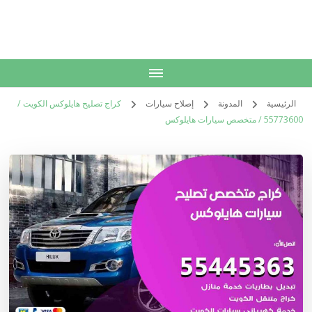
الكويت
خدمات منزلية بالكويت شراء بيع فك نقل تركيب صيانة تصليح اثاث عفش
الرئيسية
المدونة
إصلاح سيارات
كراج تصليح هايلوكس الكويت /
55773600‬ / متخصص سيارات هايلوكس