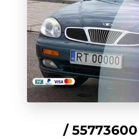
كراج تصليح دايو الكويت / 55773600‬ /