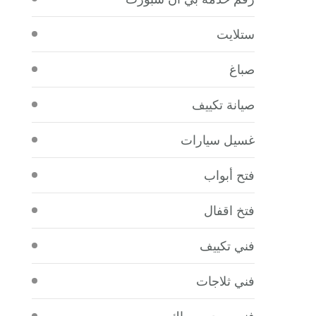
ستلايت
صباغ
صيانة تكييف
غسيل سيارات
فتح أبواب
فتخ اقفال
فني تكييف
فني ثلاجات
فني صحي سباك