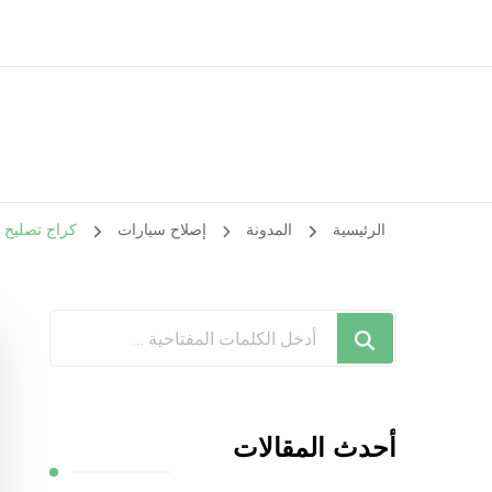
الرئيسية
المدونة
إصلاح سيارات
كراج تصليح دايو الكويت / ‬
هل
تبحث
عن
شيء
أحدث المقالات
ما؟