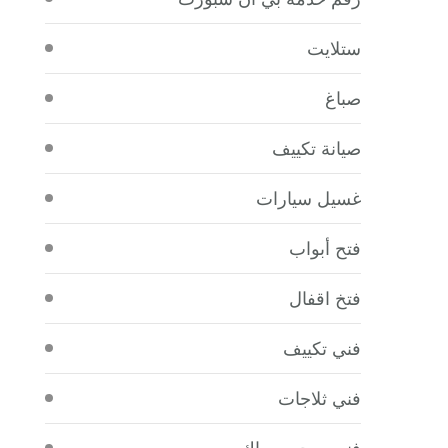
ستلايت
صباغ
صيانة تكييف
غسيل سيارات
فتح أبواب
فتخ اقفال
فني تكييف
فني ثلاجات
فني صحي سباك