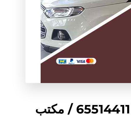
شراء وبيع سيارات بنيدر / 65514411 / مكتب