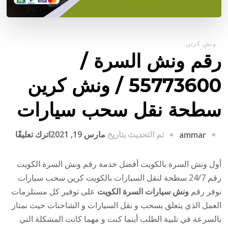
ونش كرين
رقم ونش السرة /
55773600‬ / ونش كرين
سطحة نقل سحب سيارات
على
تم التحديث بتاريخ
مارس 19, 2021
اترك تعليقًا
ammar
رقم
ونش
أول ونش السرة بالكويت أفضل خدمة رقم ونش السرة الكويت
السر
رقم 24/7 سطحة لنقل السيارات بالكويت كرين سحب سيارات
/
نوفر رقم
ونش سيارات السرة الكويت
على توفير كل مستلزمات
العمل الذي يتعلق بسحب و نقل السيارات و الشاحنات حيث نمتاز
/
بالسرعة في تلبية الطلب أينما كنت و مهما كانت المشكلة التي