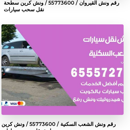
رقم ونش القيروان / 55773600‬ / ونش كرين سطحة
نقل سحب سيارات
رقم ونش الشعب السكنية / 55773600‬ / ونش كرين