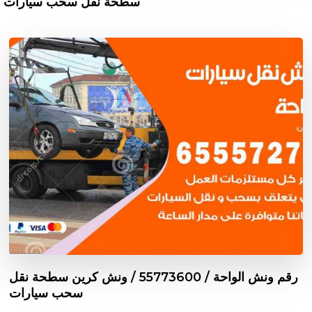
سطحة نقل سحب سيارات
رقم ونش الواحة / 55773600‬ / ونش كرين سطحة نقل
سحب سيارات