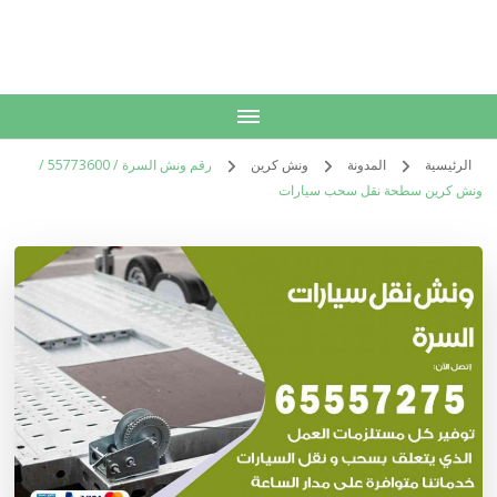
الكويت
خدمات منزلية بالكويت شراء بيع فك نقل تركيب صيانة تصليح اثاث عفش
الرئيسية
المدونة
ونش كرين
رقم ونش السرة / 55773600‬ /
ونش كرين سطحة نقل سحب سيارات