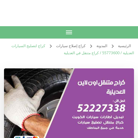
الكويت
خدمات منزلية بالكويت شراء بيع فك نقل تركيب صيانة تصليح اثاث عفش
الرئيسية
المدونة
كراج إصلاح سيارات
كراج لتصليح السيارات
العديلية / 55773600‬ / كراج متنقل في العديلية