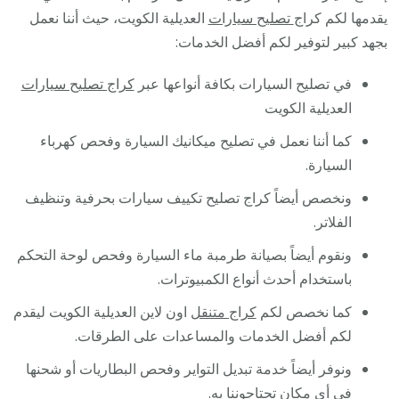
/
يقدمها لكم كراج
تصليح سيارات
العديلية الكويت، حيث أننا نعمل
كراج
بجهد كبير لتوفير لكم أفضل الخدمات:
متنق
في تصليح السيارات بكافة أنواعها عبر
كراج تصليح سيارات
في
العديلية الكويت
العدي
كما أننا نعمل في تصليح ميكانيك السيارة وفحص كهرباء
السيارة.
ونخصص أيضاً كراج تصليح تكييف سيارات بحرفية وتنظيف
الفلاتر.
ونقوم أيضاً بصيانة طرمبة ماء السيارة وفحص لوحة التحكم
باستخدام أحدث أنواع الكمبيوترات.
كما نخصص لكم
كراج متنقل
اون لاين العديلية الكويت ليقدم
لكم أفضل الخدمات والمساعدات على الطرقات.
ونوفر أيضاً خدمة تبديل التواير وفحص البطاريات أو شحنها
في أي مكان تحتاجوننا به.