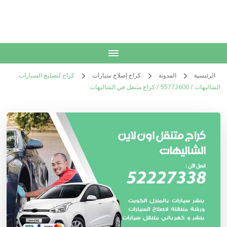
الكويت
خدمات منزلية بالكويت شراء بيع فك نقل تركيب صيانة تصليح اثاث عفش
الرئيسية
المدونة
كراج إصلاح سيارات
كراج لتصليح السيارات
الشاليهات / 55773600‬ / كراج متنقل في الشاليهات