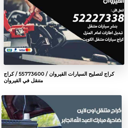
كراج لتصليح السيارات القيروان / 55773600‬ / كراج
متنقل في القيروان