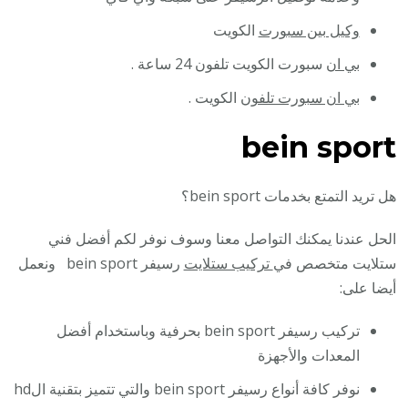
وكيل بين سبورت
الكويت
بي ان
سبورت الكويت تلفون 24 ساعة .
بي ان سبورت تلفون
الكويت .
bein sport
هل تريد التمتع بخدمات bein sport؟
الحل عندنا يمكنك التواصل معنا وسوف نوفر لكم أفضل فني
ستلايت متخصص في
تركيب ستلايت
رسيفر bein sport ونعمل
أيضا على:
تركيب رسيفر bein sport بحرفية وباستخدام أفضل
المعدات والأجهزة
نوفر كافة أنواع رسيفر bein sport والتي تتميز بتقنية الhd