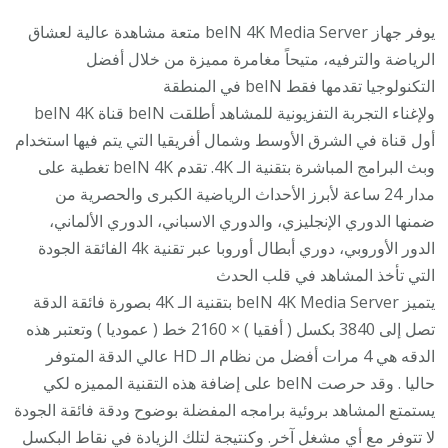
يوفر جهاز beIN 4K Media Server متعة مشاهدة عالية لعشاق
الرياضة والترفيه، متيحاً مغامرة مميزة من خلال أفضل
التكنولوجيا تقدمها فقط beIN في المنطقة
ولإغناء التجربة التفزيونية للمشاهد أطلقت beIN قناة beIN 4K
أول قناة في الشرق الأوسط وشمال أفريقيا التي يتم فيها استخدام
وبث البرامج المباشرة بتقنية الـ 4K. تقدم beIN 4K تغطية على
مدار 24 ساعة لأبرز الأحداث الرياضية الكبرى والحصرية من
ضمنها الدوري الإنجليزي، والدوري الاسباني، الدوري الألماني،
الدور الأوروبي، دوري أبطال أوروبا عبر تقنية 4k الفائقة الجودة
التي تأخذ المشاهد في قلب الحدث
يتميز beIN 4K Media Server بتقنية الـ 4K بصورة فائقة الدقة
تصل إلى 3840 بكسل ( أفقيا ) × 2160 خط ( عموديا ) وتعتبر هذه
الدقه هي 4 مرات أفضل من نظام الـ HD عالي الدقة المتوفر
حاليا . وقد حرصت beIN على إضافة هذه التقنية المميزه لكي
يستمتع المشاهد بروئية برامجه المفضلة بوضوح ودقة فائقة الجودة
لا تتوفر مع أي مشغل آخر. وكنتيجة لتلك الزيادة في نقاط البكسل