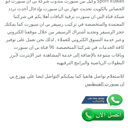
sport kuwait وكيل بين سبورت مندوب شركة بي ان سبورت ابو
الحصان
الحصاني بالكويت تحديث جهاز بي ان سبورت وإدخال أحدث تردد
/
شبكة قناة البي ان سبورت ترقية الباقات أهلا بكم في شركتنا
06005
المعتمدة والمتخصصة في تركيب رسيفر بي ان سبورت كما يمكنك
/
حجز الرسيفر وتجديد أشتراك الرسيفر من خلال موقعنا الكتروني
تجديد
وعبر خدمة التسوق الكتروني للعملاء , لذلك نحن نعمل على توفير
اشتراك
كافة الخدمات في شركتنا المتخصصة. 96 قناة بي ان سبورت
ترقية
وباقات متنوعة بالإضافة إلى خدمة المشاهدة عبر الإنترنت لأبرز
باقات
البطولات الرياضية والبرامج الترفيهيه
bein
للاستعلام تواصل هاتفيا كما يمكنكم التواصل ايضا على
موزع بي
sport
ان سبورت الفنيطيس