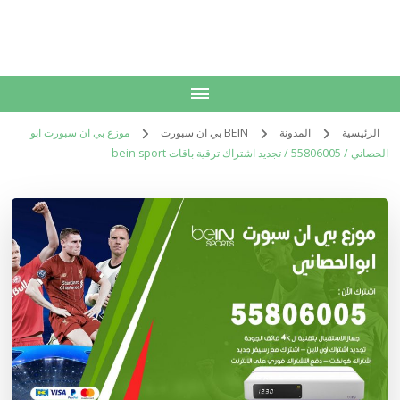
الكويت
خدمات منزلية بالكويت شراء بيع فك نقل تركيب صيانة تصليح اثاث عفش
الرئيسية
المدونة
BEIN بي ان سبورت
موزع بي ان سبورت ابو
الحصاني / 55806005 / تجديد اشتراك ترقية باقات bein sport