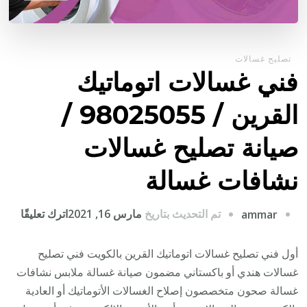
تصليح غسالات
فني غسالات اتوماتيك
القرين / 98025055 /
صيانة تصليح غسالات
نشافات غسالة
على
تم التحديث بتاريخ
مارس 16, 2021
اترك تعليقًا
ammar
فني
غسال
أول فني تصليح غسالات اتوماتيك القرين بالكويت فني تصليح
اتوما
غسالات هندي أو باكستاني مضمون صيانة غسالة ملابس نشافات
القري
غسالة صحون متخصصون إصلاح الغسالات الأتوماتيك أو العادية
/