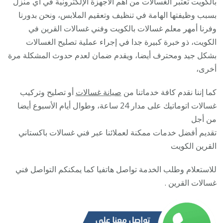
بالكويت تعتبر الغسالات من أهم الأجهزة الإلكترونية في أي منزل
5055
بسبب وظيفتها الهامة في تنظيف وتعقيم الملابس، ونحن بدورنا
/
وفرنا أمهر معلم غسالات بالكويت وفني غسالات القرين في
صيان
الكويت، ذو خبرة كبيرة جدا في إجراء عملية تصليح الغسالات
تصلي
بشكل جيد ومحترف أيضا، ويقدم ضمان لعدم حدوث المشكلة مرة
غسال
أخرى،
نشاف
كما إننا نقدم كافة خدماتنا من
صيانة غسالات
أو تصليح وتركيب
غسال
غسالات اتوماتيك على مدار 24 ساعة، وطوال أيام الأسبوع أيضا
من أجل
تقديم أفضل خدمات ممكنة لعملائنا عبر فني غسالات باكستاني
القرين الكويت
للاستعلام وطلب الخدمة تواصل هاتفيا كما يمكنكم التواصل فني
غسالات القرين .