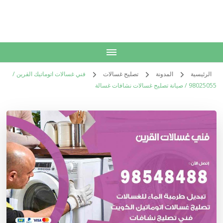
الكويت
خدمات منزلية بالكويت شراء بيع فك نقل تركيب صيانة تصليح اثاث عفش
الرئيسية
المدونة
تصليح غسالات
فني غسالات اتوماتيك القرين /
98025055 / صيانة تصليح غسالات نشافات غسالة