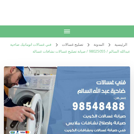
الكويت
خدمات منزلية بالكويت شراء بيع فك نقل تركيب صيانة تصليح اثاث عفش
الرئيسية
المدونة
تصليح غسالات
فني غسالات اتوماتيك ضاحية
عبدالله السالم / 98025055 / صيانة تصليح غسالات نشافات غسالة