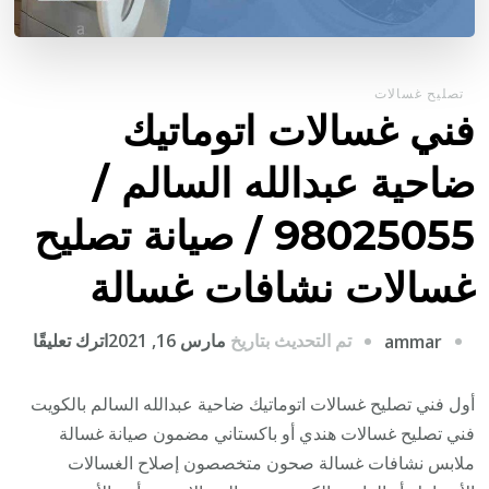
تصليح غسالات
فني غسالات اتوماتيك
ضاحية عبدالله السالم /
98025055 / صيانة تصليح
غسالات نشافات غسالة
على
تم التحديث بتاريخ
مارس 16, 2021
اترك تعليقًا
ammar
فني
غسال
أول فني تصليح غسالات اتوماتيك ضاحية عبدالله السالم بالكويت
اتوما
فني تصليح غسالات هندي أو باكستاني مضمون صيانة غسالة
ضاحي
ملابس نشافات غسالة صحون متخصصون إصلاح الغسالات
عبدال