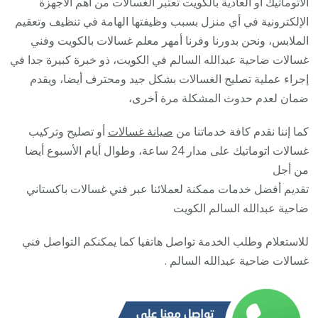
الأتوماتيك أو العادية بالكويت تعتبر الغسالات من أهم الأجهزة
السال
الإلكترونية في أي منزل بسبب وظيفتها الهامة في تنظيف وتعقيم
/
الملابس، ونحن بدورنا وفرنا أمهر معلم غسالات بالكويت وفني
5055
غسالات ضاحية عبدالله السالم في الكويت، ذو خبرة كبيرة جدا في
/
إجراء عملية تصليح الغسالات بشكل جيد ومحترف أيضا، ويقدم
صيان
ضمان لعدم حدوث المشكلة مرة أخرى،
تصلي
كما إننا نقدم كافة خدماتنا من
صيانة غسالات
أو تصليح وتركيب
غسال
غسالات اتوماتيك على مدار 24 ساعة، وطوال أيام الأسبوع أيضا
نشاف
من أجل
غسال
تقديم أفضل خدمات ممكنة لعملائنا عبر فني غسالات باكستاني
ضاحية عبدالله السالم الكويت
للاستعلام وطلب الخدمة تواصل هاتفيا كما يمكنكم التواصل فني
غسالات ضاحية عبدالله السالم .