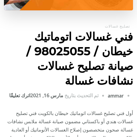
تصليح غسالات
فني غسالات اتوماتيك
خيطان / 98025055 /
صيانة تصليح غسالات
نشافات غسالة
على
تم التحديث بتاريخ
مارس 16, 2021
اترك تعليقًا
ammar
فني
غسال
أول فني تصليح غسالات اتوماتيك خيطان بالكويت فني تصليح
اتوما
غسالات هندي أو باكستاني مضمون صيانة غسالة ملابس نشافات
خيطا
غسالة صحون متخصصون إصلاح الغسالات الأتوماتيك أو العادية
/