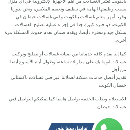
بالكويت تعتبر الغسالات من أهم الأجهزة الإلكترونية في أي منزل
5055
بسبب وظيفتها الهامة في تنظيف وتعقيم الملابس، ونحن بدورنا
/
وفرنا أمهر معلم غسالات بالكويت وفني غسالات خيطان في
صيان
الكويت، ذو خبرة كبيرة جدا في إجراء عملية تصليح الغسالات
تصلي
بشكل جيد ومحترف أيضا، ويقدم ضمان لعدم حدوث المشكلة مرة
غسال
أخرى،
نشاف
كما إننا نقدم كافة خدماتنا من
صيانة غسالات
أو تصليح وتركيب
غسال
غسالات اتوماتيك على مدار 24 ساعة، وطوال أيام الأسبوع أيضا
من أجل
تقديم أفضل خدمات ممكنة لعملائنا عبر فني غسالات باكستاني
خيطان الكويت
للاستعلام وطلب الخدمة تواصل هاتفيا كما يمكنكم التواصل فني
غسالات خيطان .