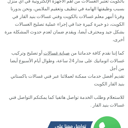
بالكويت تعتبر الغسالات من أهم الأجهزة الإلكترونية في أي منزل
/
بسبب وظيفتها الهامة في تنظيف وتعقيم الملابس، ونحن بدورنا
5055
وفرنا أمهر معلم غسالات بالكويت وفني غسالات بنيد القار في
/
الكويت، ذو خبرة كبيرة جدا في إجراء عملية تصليح الغسالات
صيان
بشكل جيد ومحترف أيضا، ويقدم ضمان لعدم حدوث المشكلة مرة
تصلي
أخرى،
غسال
كما إننا نقدم كافة خدماتنا من
صيانة غسالات
أو تصليح وتركيب
نشاف
غسالات اتوماتيك على مدار 24 ساعة، وطوال أيام الأسبوع أيضا
غسال
من أجل
تقديم أفضل خدمات ممكنة لعملائنا عبر فني غسالات باكستاني
بنيد القار الكويت
للاستعلام وطلب الخدمة تواصل هاتفيا كما يمكنكم التواصل فني
غسالات بنيد القار .