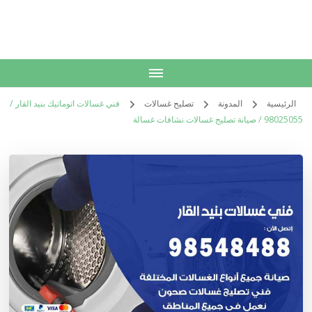
الكويت
خدمات منزلية بالكويت شراء بيع فك نقل تركيب صيانة تصليح اثاث عفش
الرئيسية
المدونة
تصليح غسالات
فني غسالات اتوماتيك بنيد القار /
98025055 / صيانة تصليح غسالات نشافات غسالة