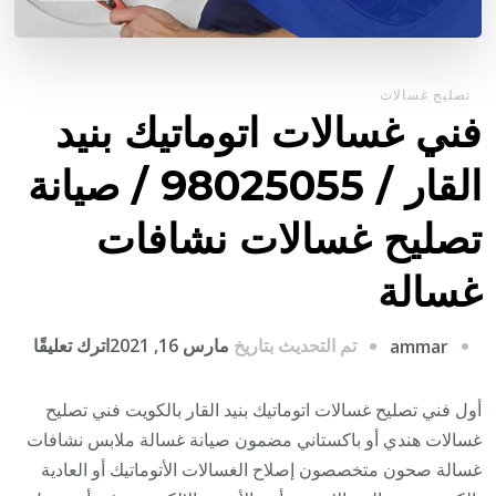
تصليح غسالات
فني غسالات اتوماتيك بنيد
القار / 98025055 / صيانة
تصليح غسالات نشافات
غسالة
على
تم التحديث بتاريخ
مارس 16, 2021
اترك تعليقًا
ammar
فني
غسال
أول فني تصليح غسالات اتوماتيك بنيد القار بالكويت فني تصليح
اتوما
غسالات هندي أو باكستاني مضمون صيانة غسالة ملابس نشافات
بنيد
غسالة صحون متخصصون إصلاح الغسالات الأتوماتيك أو العادية
القار