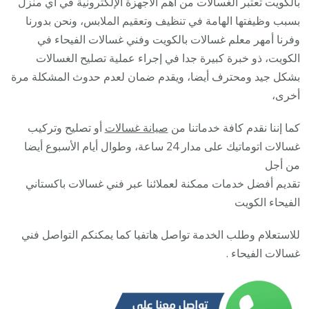
بالكويت تعتبر الغسالات من أهم الأجهزة الإلكترونية في أي منزل
5055
بسبب وظيفتها الهامة في تنظيف وتعقيم الملابس، ونحن بدورنا
/
وفرنا أمهر معلم غسالات بالكويت وفني غسالات الفيحاء في
صيان
الكويت، ذو خبرة كبيرة جدا في إجراء عملية تصليح الغسالات
تصلي
بشكل جيد ومحترف أيضا، ويقدم ضمان لعدم حدوث المشكلة مرة
غسال
أخرى،
نشاف
كما إننا نقدم كافة خدماتنا من
صيانة غسالات
أو تصليح وتركيب
غسال
غسالات اتوماتيك على مدار 24 ساعة، وطوال أيام الأسبوع أيضا
من أجل
تقديم أفضل خدمات ممكنة لعملائنا عبر فني غسالات باكستاني
الفيحاء الكويت
للاستعلام وطلب الخدمة تواصل هاتفيا كما يمكنكم التواصل فني
غسالات الفيحاء .