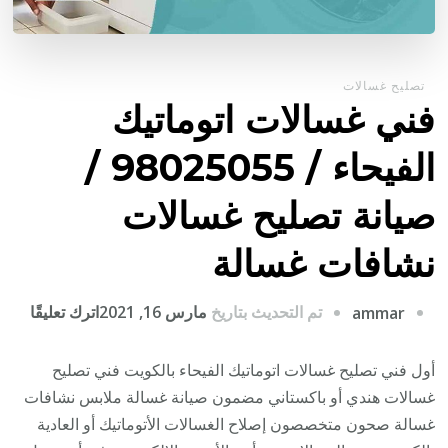
تصليح غسالات
فني غسالات اتوماتيك
الفيحاء / 98025055 /
صيانة تصليح غسالات
نشافات غسالة
على
تم التحديث بتاريخ
مارس 16, 2021
اترك تعليقًا
ammar
فني
غسال
أول فني تصليح غسالات اتوماتيك الفيحاء بالكويت فني تصليح
اتوما
غسالات هندي أو باكستاني مضمون صيانة غسالة ملابس نشافات
الفيح
غسالة صحون متخصصون إصلاح الغسالات الأتوماتيك أو العادية
/