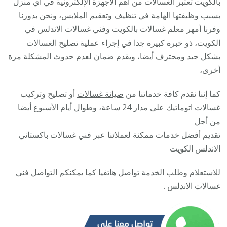
بالكويت تعتبر الغسالات من أهم الأجهزة الإلكترونية في أي منزل
5055
بسبب وظيفتها الهامة في تنظيف وتعقيم الملابس، ونحن بدورنا
/
وفرنا أمهر معلم غسالات بالكويت وفني غسالات الاندلس في
صيان
الكويت، ذو خبرة كبيرة جدا في إجراء عملية تصليح الغسالات
تصلي
بشكل جيد ومحترف أيضا، ويقدم ضمان لعدم حدوث المشكلة مرة
غسال
أخرى،
نشاف
كما إننا نقدم كافة خدماتنا من
صيانة غسالات
أو تصليح وتركيب
غسال
غسالات اتوماتيك على مدار 24 ساعة، وطوال أيام الأسبوع أيضا
من أجل
تقديم أفضل خدمات ممكنة لعملائنا عبر فني غسالات باكستاني
الاندلس الكويت
للاستعلام وطلب الخدمة تواصل هاتفيا كما يمكنكم التواصل فني
غسالات الاندلس .