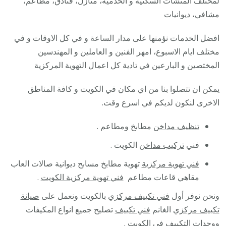
لمختلف المنشآت السكنية و الخدمية، منازل، فنادق، مطاعم،
مشافي، ديوانيات
افضل الخدمات نؤمنها على مدار الساعة و في كل الاوقات و في
مختلف ايام الاسبوع، امهر الفنين و العاملين و المهندسين
المختصين و البارعين في تادية كل اعمال التهوية المركزية
يمكن ان تتصلوا بنا من اي مكان في الكويت و كافة المناطق
الاخرى لنكون لديكم في اسرع وقت.
تنظيف مداخن
مطابخ ومطاعم .
فني
تركيب مداخن
الكويت .
فني تهوية مركزية
تهوية مطابخ مسابح ديوانية صالات العاب
مقاهي قاعات مطاعم
فني تهوية مركزية الكويت
.
ونحن نوفر أول
فني تكييف مركزي
بالكويت ونعمل على
صيانة
تكييف مركزي
الغانم
فني تكييف
تصليح جميع انواع المكيفات
ووحدات التكييف في الكويت .