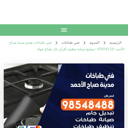
الكويت
خدمات منزلية بالكويت شراء بيع فك نقل تركيب صيانة تصليح اثاث عفش
الرئيسية
المدونة
فني طباخات
فني طباخات هندي مدينة صباح
الأحمد /67616123 / تصليح صيانة تنظيف أفران غاز طباخ جولة