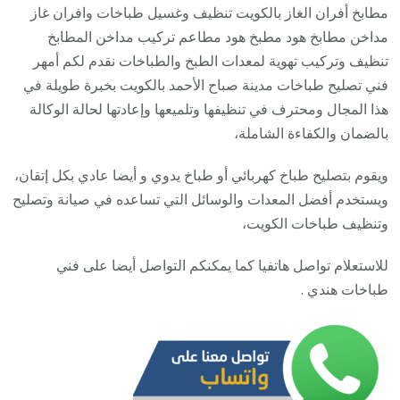
صباح
مطابخ أفران الغاز بالكويت تنظيف وغسيل طباخات وافران غاز
الأحم
مداخن مطابخ هود مطبخ هود مطاعم تركيب مداخن المطابخ
123
تنظيف وتركيب تهوية لمعدات الطبخ والطباخات نقدم لكم أمهر
/
فني تصليح طباخات مدينة صباح الأحمد بالكويت بخبرة طويلة في
تصلي
هذا المجال ومحترف في تنظيفها وتلميعها وإعادتها لحالة الوكالة
صيان
بالضمان والكفاءة الشاملة،
تنظي
ويقوم بتصليح طباخ كهربائي أو طباخ يدوي و أيضا عادي بكل إتقان،
أفرا
ويستخدم أفضل المعدات والوسائل التي تساعده في صيانة وتصليح
غاز
وتنظيف طباخات الكويت،
طباخ
جولة
للاستعلام تواصل هاتفيا كما يمكنكم التواصل أيضا على فني
طباخات هندي .