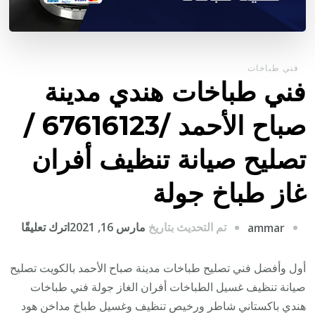
فني طباخات
فني طباخات هندي مدينة
صباح الأحمد /67616123 /
تصليح صيانة تنظيف أفران
غاز طباخ جولة
على
تم التحديث بتاريخ
مارس 16, 2021
اترك تعليقًا
ammar
فني
طباخ
أول وأفضل فني تصليح طباخات مدينة صباح الأحمد بالكويت تصليح
هندي
صيانة تنظيف غسيل الطباخات أفران الغاز جولة فني طباخات
مدينة
هندي باكستاني شاطر ورخيص تنظيف وغسيل طباخ مداخن هود