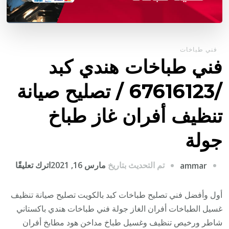
فني طباخات
فني طباخات هندي كبد
/67616123 / تصليح صيانة
تنظيف أفران غاز طباخ
جولة
على
تم التحديث بتاريخ
مارس 16, 2021
اترك تعليقًا
ammar
فني
طباخ
أول وأفضل فني تصليح طباخات كبد بالكويت تصليح صيانة تنظيف
هندي
غسيل الطباخات أفران الغاز جولة فني طباخات هندي باكستاني
كبد
شاطر ورخيص تنظيف وغسيل طباخ مداخن هود مطابخ أفران