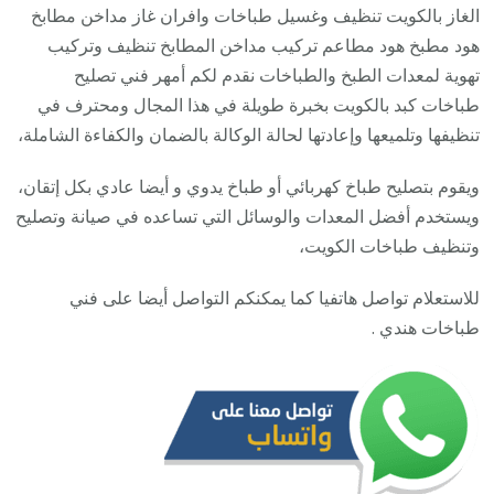
123
الغاز بالكويت تنظيف وغسيل طباخات وافران غاز مداخن مطابخ
/
هود مطبخ هود مطاعم تركيب مداخن المطابخ تنظيف وتركيب
تصلي
تهوية لمعدات الطبخ والطباخات نقدم لكم أمهر فني تصليح
صيان
طباخات كبد بالكويت بخبرة طويلة في هذا المجال ومحترف في
تنظي
تنظيفها وتلميعها وإعادتها لحالة الوكالة بالضمان والكفاءة الشاملة،
أفرا
ويقوم بتصليح طباخ كهربائي أو طباخ يدوي و أيضا عادي بكل إتقان،
غاز
ويستخدم أفضل المعدات والوسائل التي تساعده في صيانة وتصليح
طباخ
وتنظيف طباخات الكويت،
جولة
للاستعلام تواصل هاتفيا كما يمكنكم التواصل أيضا على فني
طباخات هندي .