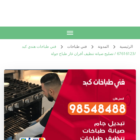
الكويت
خدمات منزلية بالكويت شراء بيع فك نقل تركيب صيانة تصليح اثاث عفش
الرئيسية
المدونة
فني طباخات
فني طباخات هندي كبد
/67616123 / تصليح صيانة تنظيف أفران غاز طباخ جولة