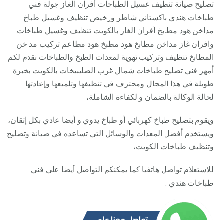
هندي
تصليح صيانة تنظيف غسيل الطباخات أفران الغاز جولة فني
شمال
طباخات هندي باكستاني شاطر ورخيص تنظيف وغسيل طباخ
غرب
مداخن هود مطابخ أفران الغاز بالكويت تنظيف وغسيل طباخات
الصلي
وافران غاز مداخن مطابخ هود مطبخ هود مطاعم تركيب مداخن
123
المطابخ تنظيف وتركيب تهوية لمعدات الطبخ والطباخات نقدم لكم
/
أمهر فني تصليح طباخات شمال غرب الصليبيخات بالكويت بخبرة
تصلي
طويلة في هذا المجال ومحترف في تنظيفها وتلميعها وإعادتها
صيان
لحالة الوكالة بالضمان والكفاءة الشاملة،
تنظي
ويقوم بتصليح طباخ كهربائي أو طباخ يدوي و أيضا عادي بكل إتقان،
أفرا
ويستخدم أفضل المعدات والوسائل التي تساعده في صيانة وتصليح
غاز
وتنظيف طباخات الكويت،
طباخ
جولة
للاستعلام تواصل هاتفيا كما يمكنكم التواصل أيضا على فني
طباخات هندي .