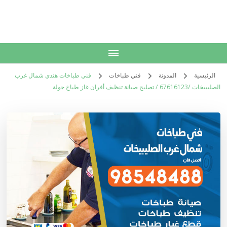
الكويت
خدمات منزلية بالكويت شراء بيع فك نقل تركيب صيانة تصليح اثاث عفش
الرئيسية
المدونة
فني طباخات
فني طباخات هندي شمال غرب
الصليبيخات /67616123 / تصليح صيانة تنظيف أفران غاز طباخ جولة