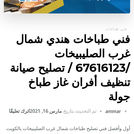
فني طباخات
فني طباخات هندي شمال
غرب الصليبيخات
/67616123 / تصليح صيانة
تنظيف أفران غاز طباخ
جولة
على
تم التحديث بتاريخ
مارس 16, 2021
اترك تعليقًا
ammar
فني
طباخ
أول وأفضل فني تصليح طباخات شمال غرب الصليبيخات بالكويت