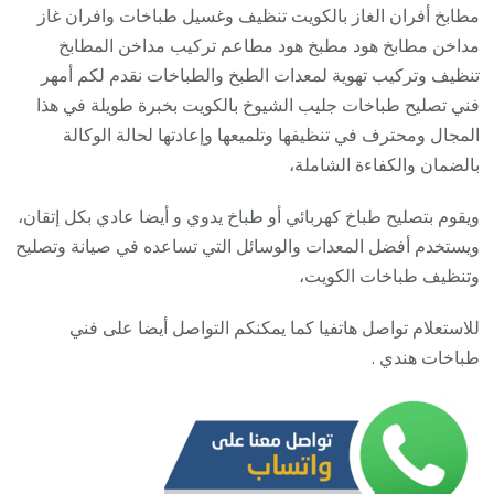
الشي
مطابخ أفران الغاز بالكويت تنظيف وغسيل طباخات وافران غاز
123
مداخن مطابخ هود مطبخ هود مطاعم تركيب مداخن المطابخ
/
تنظيف وتركيب تهوية لمعدات الطبخ والطباخات نقدم لكم أمهر
تصلي
فني تصليح طباخات جليب الشيوخ بالكويت بخبرة طويلة في هذا
صيان
المجال ومحترف في تنظيفها وتلميعها وإعادتها لحالة الوكالة
تنظي
بالضمان والكفاءة الشاملة،
أفرا
ويقوم بتصليح طباخ كهربائي أو طباخ يدوي و أيضا عادي بكل إتقان،
غاز
ويستخدم أفضل المعدات والوسائل التي تساعده في صيانة وتصليح
طباخ
وتنظيف طباخات الكويت،
جولة
للاستعلام تواصل هاتفيا كما يمكنكم التواصل أيضا على فني
طباخات هندي .