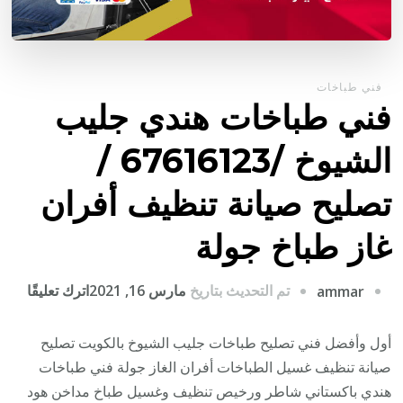
فني طباخات
فني طباخات هندي جليب
الشيوخ /67616123 /
تصليح صيانة تنظيف أفران
غاز طباخ جولة
على
تم التحديث بتاريخ
مارس 16, 2021
اترك تعليقًا
ammar
فني
طباخ
أول وأفضل فني تصليح طباخات جليب الشيوخ بالكويت تصليح
هندي
صيانة تنظيف غسيل الطباخات أفران الغاز جولة فني طباخات
جليب
هندي باكستاني شاطر ورخيص تنظيف وغسيل طباخ مداخن هود