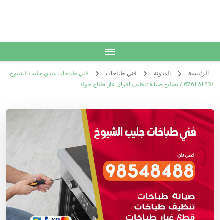
الكويت
خدمات منزلية بالكويت شراء بيع فك نقل تركيب صيانة تصليح اثاث عفش
الرئيسية
المدونة
فني طباخات
فني طباخات هندي جليب الشيوخ
/67616123 / تصليح صيانة تنظيف أفران غاز طباخ جولة