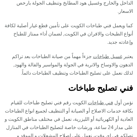
الداخل والخارج وغسيل هود المطابخ وتنظيف الجولة بارخص
الاسعار.
كما ويعمل فني طباخات الكويت على تأمين قطع غيار أصلية لكافة
أنواع الطبخات والافران في الكويت, لضمان أداء ممتاز للطباخ
وإعادته جديد.
يعتبر
غسيل طباخات
جزءاً مهماً من صيانة الطباخات بعد تراكم
الدهون والاوساخ والاتربة في الجولة والمواسير والفالة والهود,
لذلك نعمل على تصليح الطباخات وتنظيف الطباخات دائماً.
فني تصليح طباخات
نؤمن أول
فني طباخات
الكويت رقم فني تصليح طباخات للقيام
بكافة خدمات الاصلاح أو الصيانة أو التنظيف لجميع انواع الطباخات
العادية أو الكهربائية أو الليزرية، نعمل في مختلف مناطق الكويت و
على مدار 24 ساعة، ورشات خاصة لتصليح الطباخات في المنازل
تصلكم في اي وقت، نعمل على اصلاح المشعلات و الموقد و