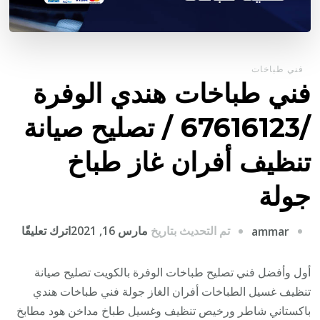
فني طباخات
فني طباخات هندي الوفرة
/67616123 / تصليح صيانة
تنظيف أفران غاز طباخ
جولة
على
تم التحديث بتاريخ
مارس 16, 2021
اترك تعليقًا
ammar
فني
طباخ
أول وأفضل فني تصليح طباخات الوفرة بالكويت تصليح صيانة
هندي
تنظيف غسيل الطباخات أفران الغاز جولة فني طباخات هندي
الوفر
باكستاني شاطر ورخيص تنظيف وغسيل طباخ مداخن هود مطابخ