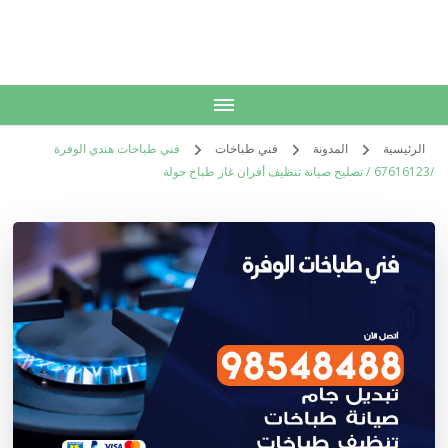
الكويت
خدمات منزلية بالكويت شراء بيع فك نقل تركيب صيانة تصليح اثاث عفش
الرئيسية
المدونة
فني طباخات
فني طباخات هندي الوفرة
/67616123 / تصليح صيانة تنظيف أفران غاز طباخ جولة