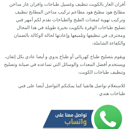
123
أفران الغاز بالكويت تنظيف وغسيل طباخات وافران غاز مداخن
/
مطابخ هود مطبخ هود مطاعم تركيب مداخن المطابخ تنظيف
تصلي
وتركيب تهوية لمعدات الطبخ والطباخات نقدم لكم أمهر فني
صيان
تصليح طباخات الوفرة بالكويت بخبرة طويلة في هذا المجال
تنظي
ومحترف في تنظيفها وتلميعها وإعادتها لحالة الوكالة بالضمان
أفرا
والكفاءة الشاملة،
غاز
ويقوم بتصليح طباخ كهربائي أو طباخ يدوي و أيضا عادي بكل إتقان،
طباخ
ويستخدم أفضل المعدات والوسائل التي تساعده في صيانة وتصليح
جولة
وتنظيف طباخات الكويت،
للاستعلام تواصل هاتفيا كما يمكنكم التواصل أيضا على فني
طباخات هندي .