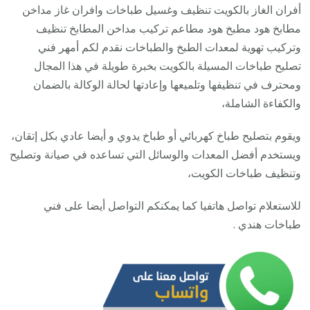
123
أفران الغاز بالكويت تنظيف وغسيل طباخات وافران غاز مداخن
/
مطابخ هود مطبخ هود مطاعم تركيب مداخن المطابخ تنظيف
تصلي
وتركيب تهوية لمعدات الطبخ والطباخات نقدم لكم أمهر فني
صيان
تصليح طباخات المسيلة بالكويت بخبرة طويلة في هذا المجال
تنظي
ومحترف في تنظيفها وتلميعها وإعادتها لحالة الوكالة بالضمان
أفرا
والكفاءة الشاملة،
غاز
ويقوم بتصليح طباخ كهربائي أو طباخ يدوي و أيضا عادي بكل إتقان،
طباخ
ويستخدم أفضل المعدات والوسائل التي تساعده في صيانة وتصليح
جولة
وتنظيف طباخات الكويت،
للاستعلام تواصل هاتفيا كما يمكنكم التواصل أيضا على فني
طباخات هندي .