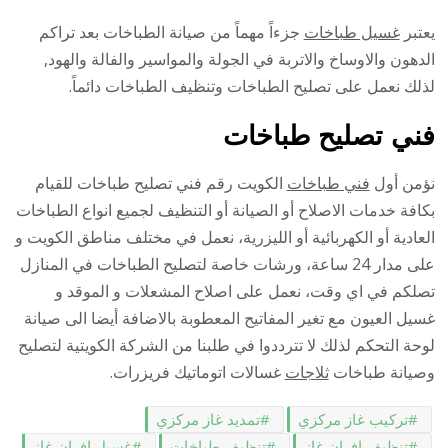
يعتبر
غسيل طباخات
جزءاً مهماً من صيانة الطباخات بعد تراكم
الدهون والاوساخ والاتربة في الجولة والمواسير والفالة والهود,
لذلك نعمل على تصليح الطباخات وتنظيف الطباخات دائماً.
فني تصليح طباخات
نؤمن أول
فني طباخات
الكويت رقم فني تصليح طباخات للقيام
بكافة خدمات الاصلاح أو الصيانة أو التنظيف لجميع انواع الطباخات
العادية أو الكهربائية أو الليزرية، نعمل في مختلف مناطق الكويت و
على مدار 24 ساعة، ورشات خاصة لتصليح الطباخات في المنازل
تصلكم في اي وقت، نعمل على اصلاح المشعلات و الموقد و
غسيل العيون مع تغير المفاتيح المعطوبة بالاضافة أيضا الى صيانة
لوحة التحكم لذلك لا تترددوا في طلبنا من الشركة الكويتية لتصليح
وصيانة طباخات
ثلاجات
غسالات اتوماتيك فريزرات.
تركيب غاز مركزي
تمديد غاز مركزي
تنظيف افران غاز
تنظيف طباخات
غسيل افران غاز