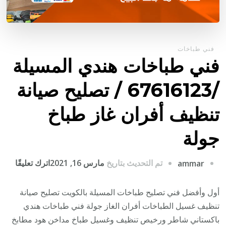
فني طباخات
فني طباخات هندي المسيلة
/67616123 / تصليح صيانة
تنظيف أفران غاز طباخ
جولة
على
تم التحديث بتاريخ
مارس 16, 2021
اترك تعليقًا
ammar
فني
طباخ
أول وأفضل فني تصليح طباخات المسيلة بالكويت تصليح صيانة
هندي
تنظيف غسيل الطباخات أفران الغاز جولة فني طباخات هندي
المسي
باكستاني شاطر ورخيص تنظيف وغسيل طباخ مداخن هود مطابخ