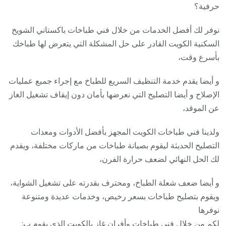
حرفية؟
نوفر لك أفضل الخدمات من خلال فني طباخات باكستاني الشويخ
السكنية الكويت القادر على حل المشكلة التي يتعرض لها طباخك
بأسرع وقت،
و أيضا يقدم خدمة التنظيف السريع للطباخ مع إجراء جميع عمليات
الإصلاح و أيضا التصليح التي نعرضها بأمان دون إيقاف تشغيل الغاز
عن الموقد،
ولدينا فني طباخات الكويت المجهز بأفضل الأدوات ومعدات
التصليح الحديثة ليقوم بصيانة طباخات من ماركات مختلفة، ويقدم
لك الحل النهائي لضعف حرارة الفرن،
و أيضا ضعف شعلة الطباخ، ومحترف بقدرته على تشغيل الشواية،
ويقوم بتصليح طباخات بسعر رخيص، وخدمات عديدة ومتنوعة
نوفرها
لكم من خلال فني طباخات وأفران غاز بالكويت الذي يقوم ب: