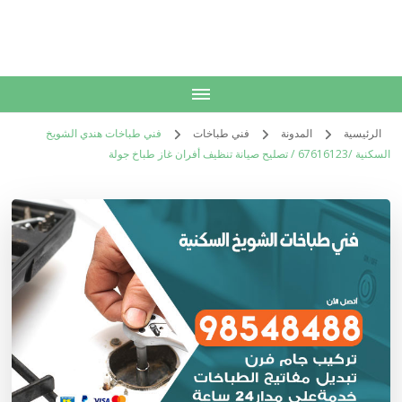
الكويت
خدمات منزلية بالكويت شراء بيع فك نقل تركيب صيانة تصليح اثاث عفش
الرئيسية
المدونة
فني طباخات
فني طباخات هندي الشويخ
السكنية /67616123 / تصليح صيانة تنظيف أفران غاز طباخ جولة