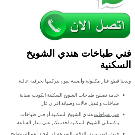
فني طباخات هندي الشويخ
السكنية
ولدينا قطع غيار مكفولة وأصلية يقوم بتركيبها بحرفية عالية :
خدمة تصليح طباخات الشويخ السكنية الكويت صيانة
طباخات و تبديل فالات وصيانة افران غاز
فني طباخات
هندي الشويخ السكنية أو فني طباخات
باكستاني الشويخ السكنية لخدمتكم على مدار الساعة
فريق فني يتميز بالدقة والسرعة في إنجاز أعماله بتصليح