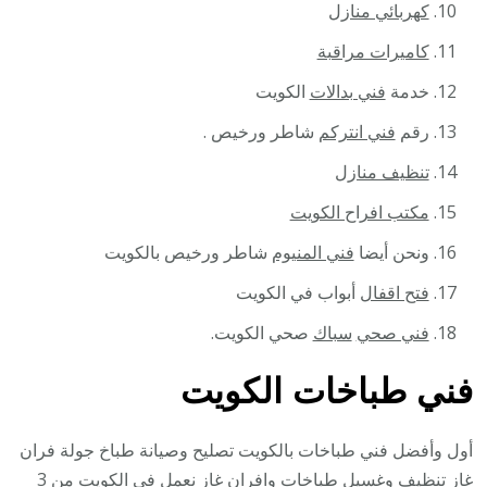
كهربائي منازل
كاميرات مراقبة
خدمة
فني بدالات
الكويت
رقم
فني انتركم
شاطر ورخيص .
تنظيف منازل
مكتب افراح الكويت
ونحن أيضا
فني المنيوم
شاطر ورخيص بالكويت
فتح اقفال
أبواب في الكويت
فني صحي
سباك
صحي الكويت.
فني طباخات الكويت
أول وأفضل فني طباخات بالكويت تصليح وصيانة طباخ جولة فران
غاز تنظيف وغسيل طباخات وافران غاز نعمل في الكويت من 3