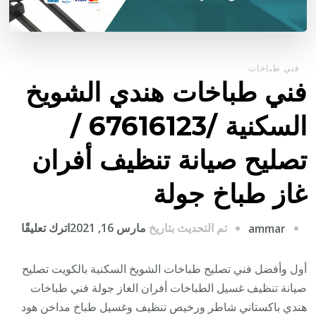
فني طباخات
فني طباخات هندي الشويخ
السكنية /67616123 /
تصليح صيانة تنظيف أفران
غاز طباخ جولة
على
تم التحديث بتاريخ
مارس 16, 2021
اترك تعليقًا
ammar
فني
طباخ
أول وأفضل فني تصليح طباخات الشويخ السكنية بالكويت تصليح
هندي
صيانة تنظيف غسيل الطباخات أفران الغاز جولة فني طباخات
الشو
هندي باكستاني شاطر ورخيص تنظيف وغسيل طباخ مداخن هود