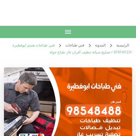
الكويت
خدمات منزلية بالكويت شراء بيع فك نقل تركيب صيانة تصليح اثاث عفش
الرئيسية
المدونة
فني طباخات
فني طباخات هندي ابوفطيرة
/67616123 / تصليح صيانة تنظيف أفران غاز طباخ جولة