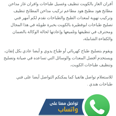
123
أفران الغاز بالكويت تنظيف وغسيل طباخات وافران غاز مداخن
/
مطابخ هود مطبخ هود مطاعم تركيب مداخن المطابخ تنظيف
تصلي
وتركيب تهوية لمعدات الطبخ والطباخات نقدم لكم أمهر فني
صيان
تصليح طباخات ابوفطيرة بالكويت بخبرة طويلة في هذا المجال
تنظي
ومحترف في تنظيفها وتلميعها وإعادتها لحالة الوكالة بالضمان
أفرا
والكفاءة الشاملة،
غاز
ويقوم بتصليح طباخ كهربائي أو طباخ يدوي و أيضا عادي بكل إتقان،
طباخ
ويستخدم أفضل المعدات والوسائل التي تساعده في صيانة وتصليح
جولة
وتنظيف طباخات الكويت،
للاستعلام تواصل هاتفيا كما يمكنكم التواصل أيضا على فني
طباخات هندي .