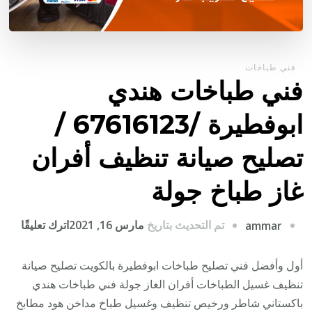
فني طباخات
فني طباخات هندي
ابوفطيرة /67616123 /
تصليح صيانة تنظيف أفران
غاز طباخ جولة
على
تم التحديث بتاريخ
مارس 16, 2021
اترك تعليقًا
ammar
فني
طباخ
أول وأفضل فني تصليح طباخات ابوفطيرة بالكويت تصليح صيانة
هندي
تنظيف غسيل الطباخات أفران الغاز جولة فني طباخات هندي
ابوفط
باكستاني شاطر ورخيص تنظيف وغسيل طباخ مداخن هود مطابخ