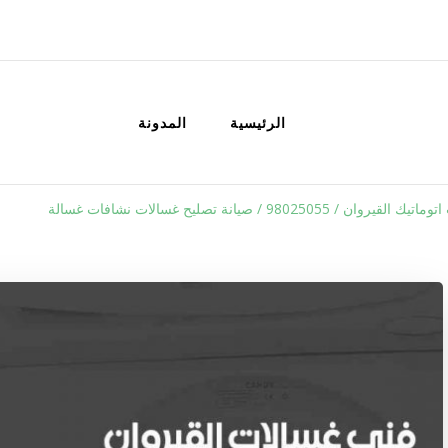
الكويت
خدمات منزلية بالكويت شراء بيع فك نق
الرئيسية
المدونة
ن / 98025055 / صيانة تصليح غسالات نشافات غسالة