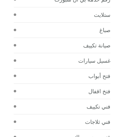
ستلايت
صباغ
صيانة تكييف
غسيل سيارات
فتح أبواب
فتخ اقفال
فني تكييف
فني ثلاجات
فني صحي سباك