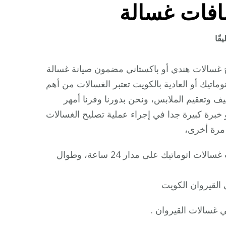
افات غسالة
على
قًا
فني
غسالات
ح غسالات هندي أو باكستاني مضمون صيانة غسالة
اتوماتيك
يك أو العادية بالكويت تعتبر الغسالات من أهم
القيروان
يف وتعقيم الملابس، ونحن بدورنا وفرنا أمهر
/
خبرة كبيرة جدا في إجراء عملية تصليح الغسالات
98025055
مرة أخرى،
/
صيانة
أو تصليح وتركيب غسالات اتوماتيك على مدار 24 ساعة، وطوال
تصليح
غسالات
القيروان الكويت
نشافات
غسالة
 غسالات القيروان .