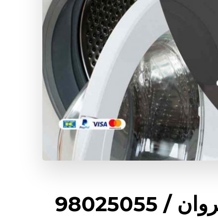
فني غسالات اتوماتيك القيروان / 98025055