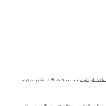
الات اتوماتيك
عبر مصلح غسالات شاطر ورخيص
وماتيكية والعادية من خلال فني غسالات القيروان