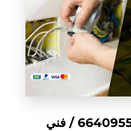
كهربائي بيوت مشرف / 66409555 / فني