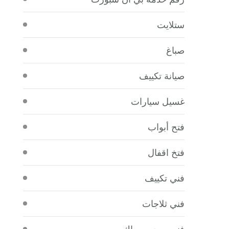
ستلايت
صباغ
صيانة تكييف
غسيل سيارات
فتح أبواب
فتخ اقفال
فني تكييف
فني ثلاجات
فني صحي سباك