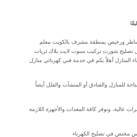
على
قًا
كهربائي
بيوت
 شاطر ورخيص بمنطقة مشرف بالكويت معلم
مشرف
ال تصليح شورت تركيب سبوت لايت بلاك ثريات
/
 المنازل أهلاً بكم في خدمة فني كهربائي منازل
66409555
/
فني
حة للمنازل والفنادق أو المنشآت والفلل أيضاً
كهربائي
منازل
ممتاز
 عالية، ونوفر كافة المعدات والأجهزة اللازمة
دس مختص في تصليح الكهرباء